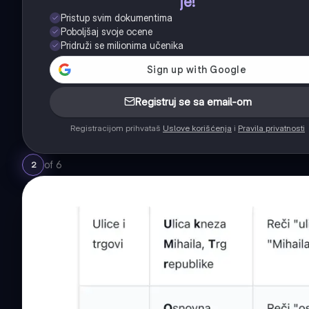
je!
Pristup svim dokumentima
Poboljšaj svoje ocene
Pridruži se milionima učenika
Registruj se sa email-om
Registracijom prihvataš
Uslove korišćenja
i
Pravila privatnosti
of
6
2