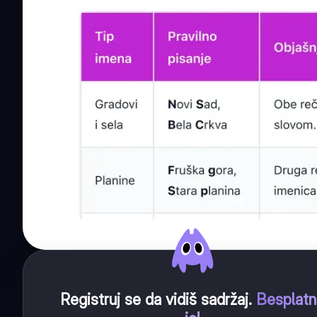
Registruj se da vidiš sadržaj
.
Besplat