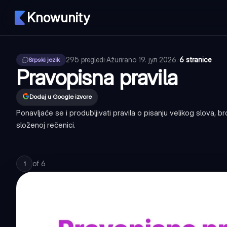
Knowunity
295
pregledi
·
Ažurirano
19. јул 2026.
·
6 stranice
Srpski jezik
Pravopisna pravila
Dodaj u Google izvore
Ponavljaće se i produbljivati pravila o pisanju velikog slova,
složenoj rečenici.
of
6
1