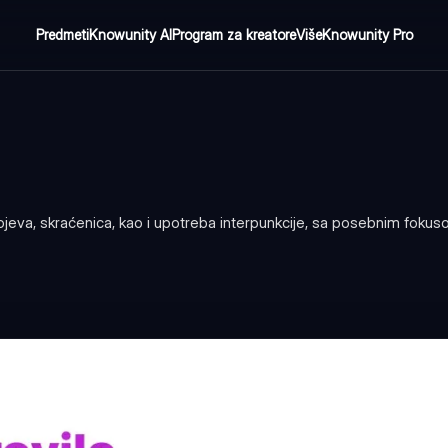
Predmeti
Knowunity AI
Program za kreatore
Više
Knowunity Pro
 brojeva, skraćenica, kao i upotreba interpunkcije, sa posebnim foku