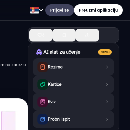
Prijavi se
Preuzmi aplikaciju
3
AI alati za učenje
NOVO
som na zarez u
Rezime
Kartice
Kviz
Probni ispit