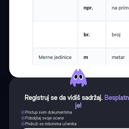
Registruj se da vidiš sadržaj
.
Besplat
je!
Pristup svim dokumentima
Poboljšaj svoje ocene
Pridruži se milionima učenika