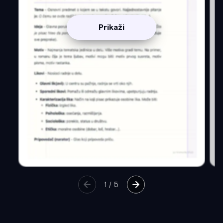
Prikaži
1
/
5