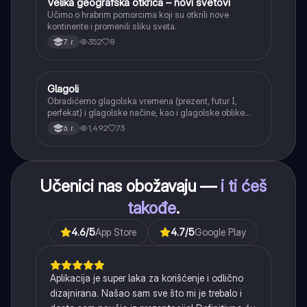
Velika geografska otkrića – novi svetovi
Istorija
Učimo o hrabrim pomorcima koji su otkrili nove
kontinente i promenili sliku sveta.
352
8
7. r.
Glagoli
Srpski jezik
Obradićemo glagolska vremena (prezent, futur I,
perfekat) i glagolske načine, kao i glagolske oblike
(infinitiv, glagolski pridevi i prilozi) i glagolski vid
1,492
73
6. r.
(svršeni i nesvršeni).
Učenici nas obožavaju —
i ti ćeš
takođe
.
4.6
/5
App Store
4.7
/5
Google Play
Aplikacija je super laka za korišćenje i odlično
dizajnirana. Našao sam sve što mi je trebalo i