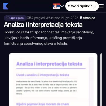
Otvori aplikaciju
354
pregledi
·
Ažurirano
21. јул 2026.
·
5 stranice
Srpski jezik
Analiza i interpretacija teksta
Učenici će razvijati sposobnost razumevanja pročitanog,
izdvajanja bitnih informacija, kritičkog promišljanja i
formulisanja sopstvenog stava o tekstu.