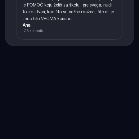
je POMOĆ koju želiš za školu i pre svega, nudi
toliko stvari, kao što su vežbe i sažeci, što mi je
lično bilo VEOMA korisno.
Ana
iOS korisnik