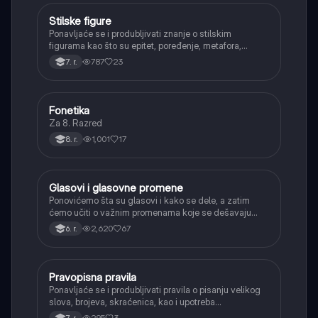
Stilske figure
Srpski jezik
Ponavljaće se i produbljivati znanje o stilskim
figurama kao što su epitet, poređenje, metafora,
personifikacija, hiperbola, onomatopeja, aliteracija i
787
23
7. r.
asonanca, razumevajući njihovu ulogu u tekstu.
Fonetika
Srpski jezik
Za 8. Razred
1,001
17
8. r.
Glasovi i glasovne promene
Srpski jezik
Ponovićemo šta su glasovi i kako se dele, a zatim
ćemo učiti o važnim promenama koje se dešavaju
kada se glasovi nađu jedan pored drugog u rečima
2,620
67
6. r.
(npr. jednačenje suglasnika po zvučnosti i mestu
tvorbe).
Pravopisna pravila
Srpski jezik
Ponavljaće se i produbljivati pravila o pisanju velikog
slova, brojeva, skraćenica, kao i upotreba
interpunkcije, sa posebnim fokusom na zarez u
295
3
7. r.