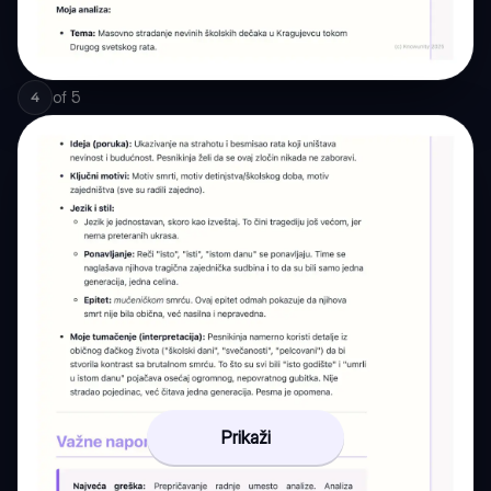
of
5
4
Prikaži