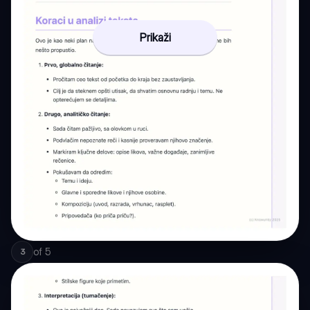
Prikaži
of
5
3