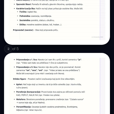
of
5
2