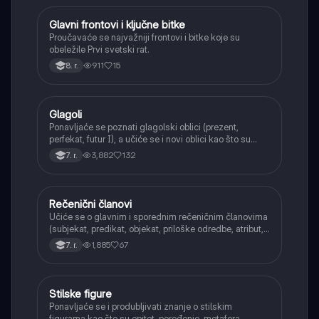
Glavni frontovi i ključne bitke
Istorija
Proučavaće se najvažniji frontovi i bitke koje su
obeležile Prvi svetski rat.
911
15
8. r.
Glagoli
Srpski jezik
Ponavljaće se poznati glagolski oblici (prezent,
perfekat, futur I), a učiće se i novi oblici kao što su
aorist, imperfekat, pluskvamperfekat, futur II, kao i
3,882
132
7. r.
glagolski prilozi i pridevi.
Rečenični članovi
Srpski jezik
Učiće se o glavnim i sporednim rečeničnim članovima
(subjekat, predikat, objekat, priloške odredbe, atribut,
apozicija) i njihovoj funkciji.
1,885
67
7. r.
Stilske figure
Srpski jezik
Ponavljaće se i produbljivati znanje o stilskim
figurama kao što su epitet, poređenje, metafora,