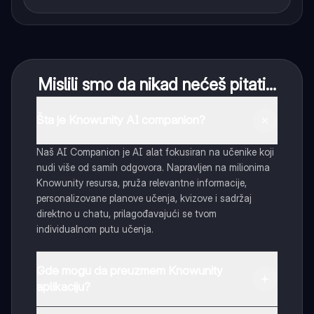
Mislili smo da nikad nećeš pitati...
Šta je Knowunity AI companion?
Naš AI Companion je AI alat fokusiran na učenike koji
nudi više od samih odgovora. Napravljen na milionima
Knowunity resursa, pruža relevantne informacije,
personalizovane planove učenja, kvizove i sadržaj
direktno u chatu, prilagođavajući se tvom
individualnom putu učenja.
Gde mogu da preuzmem Knowunity
aplikaciju?
Možeš preuzeti aplikaciju sa Google Play Store-a i