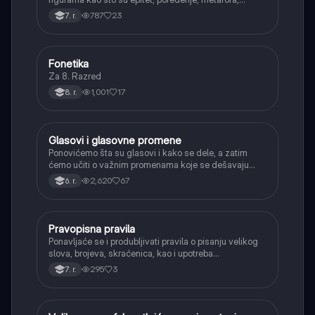
personifikacija, hiperbola, onomatopeja, aliteracija i
787
23
7. r.
asonanca, razumevajući njihovu ulogu u tekstu.
Fonetika
Srpski jezik
Za 8. Razred
1,001
17
8. r.
Glasovi i glasovne promene
Srpski jezik
Ponovićemo šta su glasovi i kako se dele, a zatim
ćemo učiti o važnim promenama koje se dešavaju
kada se glasovi nađu jedan pored drugog u rečima
2,620
67
6. r.
(npr. jednačenje suglasnika po zvučnosti i mestu
tvorbe).
Pravopisna pravila
Srpski jezik
Ponavljaće se i produbljivati pravila o pisanju velikog
slova, brojeva, skraćenica, kao i upotreba
interpunkcije, sa posebnim fokusom na zarez u
295
3
7. r.
složenoj rečenici.