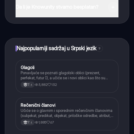
Apple App Store-a.
Da li je Knowunity stvarno besplatan?
Tako je! Uživaj u besplatnom pristupu sadržaju za
učenje, povezuj se sa drugim učenicima i dobijaj
trenutnu pomoć – sve na dohvat ruke.
Najpopularniji sadržaj u Srpski jezik
9
Glagoli
Srpski jezik
Ponavljaće se poznati glagolski oblici (prezent,
perfekat, futur I), a učiće se i novi oblici kao što su
aorist, imperfekat, pluskvamperfekat, futur II, kao i
3,882
132
7. r.
glagolski prilozi i pridevi.
Rečenični članovi
Srpski jezik
Učiće se o glavnim i sporednim rečeničnim članovima
(subjekat, predikat, objekat, priloške odredbe, atribut,
apozicija) i njihovoj funkciji.
1,885
67
7. r.