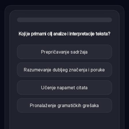
Koji je primarni cilj analize i interpretacije teksta?
Prepričavanje sadržaja
Razumevanje dubljeg značenja i poruke
Učenje napamet citata
Pronalaženje gramatičkih grešaka