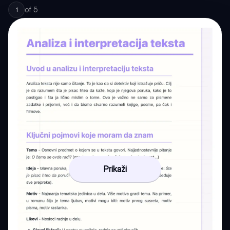
of
5
1
Prikaži