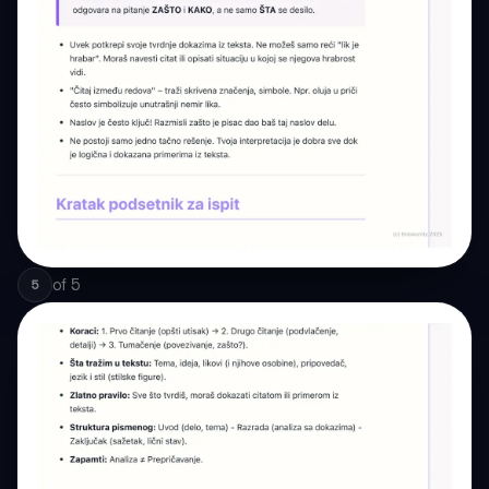
of
5
5