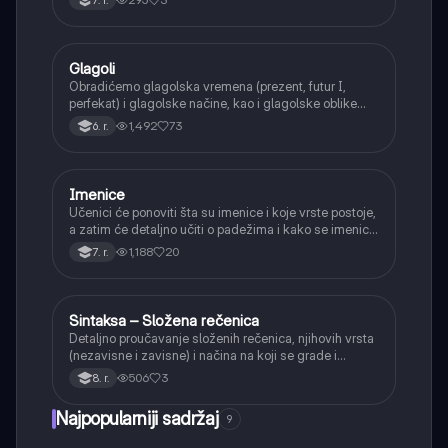
složenoj rečenici.
Glagoli
Srpski jezik
Obradićemo glagolska vremena (prezent, futur I,
perfekat) i glagolske načine, kao i glagolske oblike
(infinitiv, glagolski pridevi i prilozi) i glagolski vid
1,492
73
6. r.
(svršeni i nesvršeni).
Imenice
Srpski jezik
Učenici će ponoviti šta su imenice i koje vrste postoje,
a zatim će detaljno učiti o padežima i kako se imenice
menjaju da bi pokazale svoju ulogu u rečenici.
1,188
20
7. r.
Sintaksa – Složena rečenica
Srpski jezik
Detaljno proučavanje složenih rečenica, njihovih vrsta
(nezavisne i zavisne) i načina na koji se grade i
povezuju.
506
3
8. r.
Najpopularniji sadržaj
9