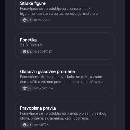
Stilske figure
Srpski jezik
Ponavljaće se i produbljivati znanje o stilskim
figurama kao što su epitet, poređenje, metafora,
personifikacija, hiperbola, onomatopeja, aliteracija i
787
23
7. r.
asonanca, razumevajući njihovu ulogu u tekstu.
Fonetika
Srpski jezik
Za 8. Razred
1,001
17
8. r.
Glasovi i glasovne promene
Srpski jezik
Ponovićemo šta su glasovi i kako se dele, a zatim
ćemo učiti o važnim promenama koje se dešavaju
kada se glasovi nađu jedan pored drugog u rečima
2,620
67
6. r.
(npr. jednačenje suglasnika po zvučnosti i mestu
tvorbe).
Pravopisna pravila
Srpski jezik
Ponavljaće se i produbljivati pravila o pisanju velikog
slova, brojeva, skraćenica, kao i upotreba
interpunkcije, sa posebnim fokusom na zarez u
295
3
7. r.
složenoj rečenici.