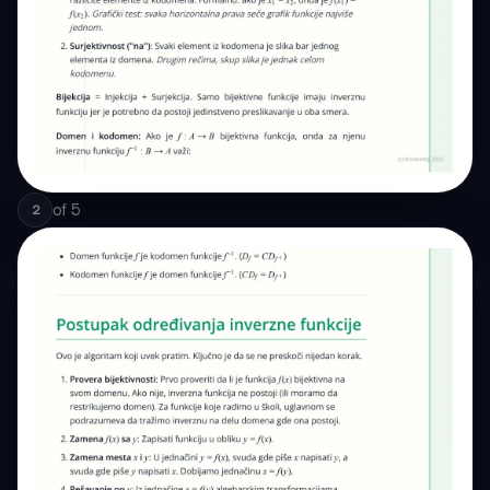
of
5
2