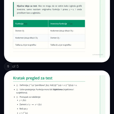
of
5
5