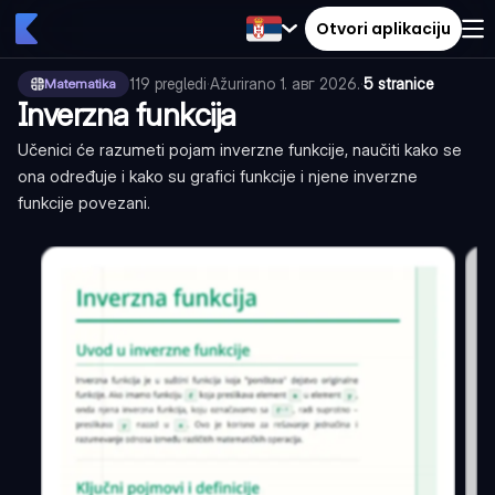
Otvori aplikaciju
119
pregledi
·
Ažurirano
1. авг 2026.
·
5 stranice
Matematika
Inverzna funkcija
Učenici će razumeti pojam inverzne funkcije, naučiti kako se
ona određuje i kako su grafici funkcije i njene inverzne
funkcije povezani.