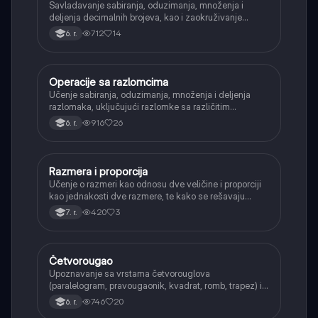
Savladavanje sabiranja, oduzimanja, množenja i
deljenja decimalnih brojeva, kao i zaokruživanje
decimalnih brojeva.
712
14
6. r.
Operacije sa razlomcima
Matematika
Učenje sabiranja, oduzimanja, množenja i deljenja
razlomaka, uključujući razlomke sa različitim
imeniocima.
916
26
6. r.
Razmera i proporcija
Matematika
Učenje o razmeri kao odnosu dve veličine i proporciji
kao jednakosti dve razmere, te kako se rešavaju
proporcije.
420
3
7. r.
Četvorougao
Matematika
Upoznavanje sa vrstama četvorouglova
(paralelogram, pravougaonik, kvadrat, romb, trapez) i
njihovim osnovnim svojstvima.
746
20
6. r.