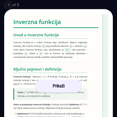
of
5
1
Prikaži