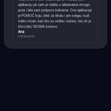
aplikaciju jer sam je videla u reklamama mnogo
puta i bila sam potpuno šokirana. Ova aplikacija
je POMOĆ koju želiš za školu i pre svega, nudi
toliko stvari, kao što su vežbe i sažeci, što mi je
lično bilo VEOMA korisno.
Ana
iOS korisnik