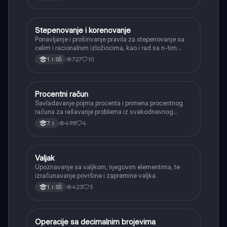
Stepenovanje i korenovanje
Matematika
Ponavljanje i proširivanje pravila za stepenovanje sa
celim i racionalnim izložiocima, kao i rad sa n-tim
korenima i racionalizacijom imenioca.
727
10
1. r. SŠ
Procentni račun
Matematika
Savladavanje pojma procenta i primena procentnog
računa za rešavanje problema iz svakodnevnog
života, kao što su popusti, kamate i povećanja.
498
4
7. r.
Valjak
Matematika
Upoznavanje sa valjkom, njegovim elementima, te
izračunavanje površine i zapremine valjka.
423
3
1. r. SŠ
Operacije sa decimalnim brojevima
Matematika