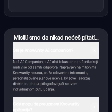
Mislili smo da nikad nećeš pitati...
Šta je Knowunity AI companion?
Naš AI Companion je AI alat fokusiran na učenike koji
nudi više od samih odgovora. Napravljen na milionima
Knowunity resursa, pruža relevantne informacije,
personalizovane planove učenja, kvizove i sadržaj
direktno u chatu, prilagođavajući se tvom
individualnom putu učenja.
Gde mogu da preuzmem Knowunity
aplikaciju?