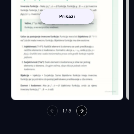
Prikaži
1
/
5