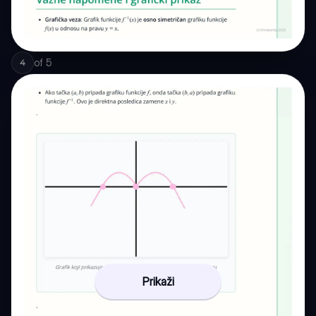
of
5
4
Prikaži