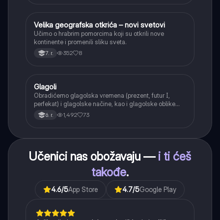
Velika geografska otkrića – novi svetovi
Istorija
Učimo o hrabrim pomorcima koji su otkrili nove
kontinente i promenili sliku sveta.
352
8
7. r.
Glagoli
Srpski jezik
Obradićemo glagolska vremena (prezent, futur I,
perfekat) i glagolske načine, kao i glagolske oblike
(infinitiv, glagolski pridevi i prilozi) i glagolski vid
1,492
73
6. r.
(svršeni i nesvršeni).
Učenici nas obožavaju —
i ti ćeš
takođe
.
4.6
/5
App Store
4.7
/5
Google Play