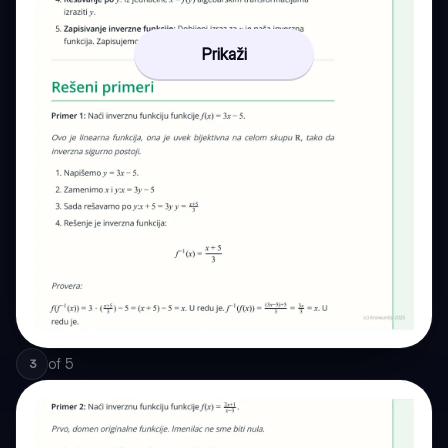
Prikaži
of
5
3