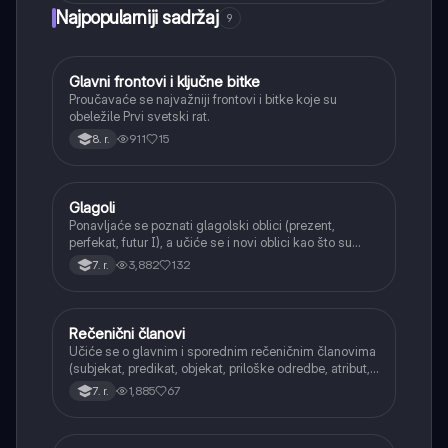
Najpopularniji sadržaj
9
Glavni frontovi i ključne bitke
Istorija
Proučavaće se najvažniji frontovi i bitke koje su
obeležile Prvi svetski rat.
911
15
8. r.
Glagoli
Srpski jezik
Ponavljaće se poznati glagolski oblici (prezent,
perfekat, futur I), a učiće se i novi oblici kao što su
aorist, imperfekat, pluskvamperfekat, futur II, kao i
3,882
132
7. r.
glagolski prilozi i pridevi.
Rečenični članovi
Srpski jezik
Učiće se o glavnim i sporednim rečeničnim članovima
(subjekat, predikat, objekat, priloške odredbe, atribut,
apozicija) i njihovoj funkciji.
1,885
67
7. r.