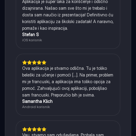
Aplikacija je super laka za korišćenje i odlično
dizajnirana. Našao sam sve što mi je trebalo i
dosta sam naučio iz prezentacija! Definitivno ću
koristiti aplikaciju za školski zadatak! A naravno,
pomaže i kao inspiracija.
Stefan S
iOS korisnik
Ova aplikacija je stvarno odlična. Tu je toliko
beleški za učenje i pomoći [...]. Na primer, problem
mi je francuski, a aplikacija ima toliko opcija za
pomoć. Zahvaljujući ovoj aplikaciji, poboljšao
sam francuski. Preporučio bih je svima.
Samantha Klich
Android korisnik
Vau, stvarno sam oduševljena. Probala sam