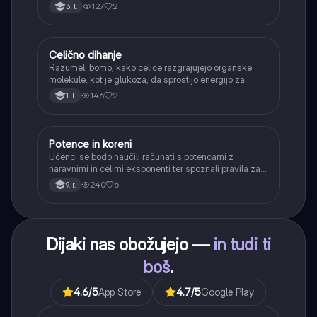
funkcij.
127
2
3. l.
Celično dihanje
Biologija
Razumeli bomo, kako celice razgrajujejo organske
molekule, kot je glukoza, da sprostijo energijo za
svoje delovanje.
146
2
1. l.
Potence in koreni
Matematika
Učenci se bodo naučili računati s potencami z
naravnimi in celimi eksponenti ter spoznali pravila za
računanje z njimi. Obravnavali bodo kvadratne in
240
6
9. r.
kubične korene ter delno korenjenje in racionalizacijo
imenovalca.
Dijaki nas obožujejo —
in tudi ti
boš
.
4.6
/5
App Store
4.7
/5
Google Play