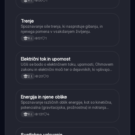
50
1
9. r.
Trenje
Fizika
Spoznavanje sile trenja, ki nasprotuje gibanju, in
njenega pomena v vsakdanjem življenju.
51
1
9. r.
Električni tok in upornost
Fizika
Učili se bodo o električnem toku, upornosti, Ohmovem
zakonu in električni moči ter o dejavnikih, ki vplivajo
na upornost vodnikov (dolžina, presek, material,
20
0
2. l.
temperatura).
Energija in njene oblike
Fizika
Spoznavanje različnih oblik energije, kot so kinetična,
potencialna (gravitacijska, prožnostna) in notranja
energija.
131
4
9. r.
Svetlobno valovanje
Fizika