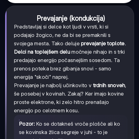
Prevajanje (kondukcija)
Predstavljaj si delce kot ljudi v vrsti, ki si
podajajo žogico, ne da bi se premaknili s
svojega mesta. Tako deluje
prevajanje toplote
.
Delci na toplejšem delu
močneje nihajo in s trki
predajajo energijo počasnejšim sosedom. Ta
prenos poteka brez gibanja snovi - samo
energija "skoči" naprej.
Prevajanje je najbolj učinkovito v
trdnih snoveh
,
še posebej v kovinah. Zakaj? Ker imajo kovine
proste elektrone, ki zelo hitro prenašajo
energijo po celotnem kosu.
Pozor:
Ko se dotakneš vroče plošče ali ko
se kovinska žlica segreje v juhi - to je