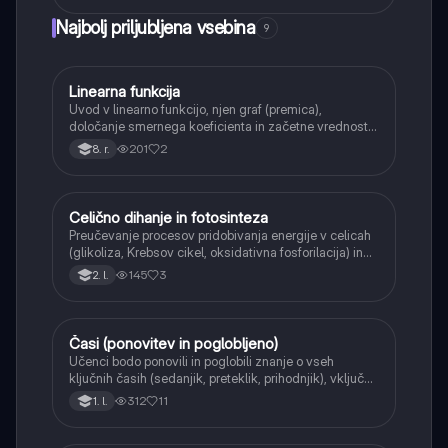
Najbolj priljubljena vsebina
9
Linearna funkcija
Matematika
Uvod v linearno funkcijo, njen graf (premica),
določanje smernega koeficienta in začetne vrednosti.
Učenci bodo znali narisati graf linearne funkcije.
201
2
8. r.
Celično dihanje in fotosinteza
Naravoslovje
Preučevanje procesov pridobivanja energije v celicah
(glikoliza, Krebsov cikel, oksidativna fosforilacija) in
pretvorbe svetlobne energije v kemično energijo
145
3
2. l.
(fotosinteza).
Časi (ponovitev in poglobljeno)
Angleščina
Učenci bodo ponovili in poglobili znanje o vseh
ključnih časih (sedanjik, preteklik, prihodnjik), vključno
s Perfect tenses (Present Perfect Continuous, Past
312
11
1. l.
Perfect, Future Perfect) in njihovo uporabo.