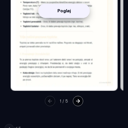
Poglej
1
/
5