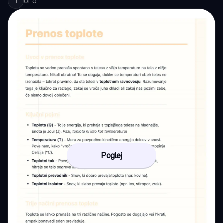
of
5
1
Poglej