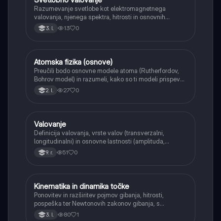
Razumevanje svetlobe kot elektromagnetnega
valovanja, njenega spektra, hitrosti in osnovnih
pojavov, kot so odboj, lom (Snellov zakon) in popolni
13
0
3. l.
notranji odboj.
Atomska fizika (osnove)
Fizika
Preučili bodo osnovne modele atoma (Rutherfordov,
Bohrov model) in razumeli, kako so ti modeli prispevali
k razumevanju strukture snovi in nastanka atomskih
27
0
2. l.
spektrov.
Valovanje
Fizika
Definicija valovanja, vrste valov (transverzalni,
longitudinalni) in osnovne lastnosti (amplituda,
valovna dolžina, frekvenca, hitrost).
51
0
9. r.
Kinematika in dinamika točke
Fizika
Ponovitev in razširitev pojmov gibanja, hitrosti,
pospeška ter Newtonovih zakonov gibanja, s
poudarkom na reševanju kompleksnejših problemov z
80
1
3. l.
različnimi silami.