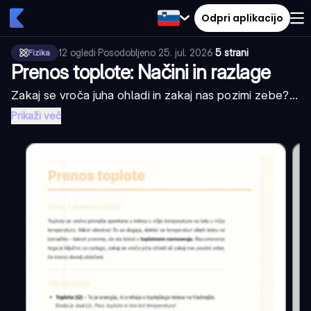
Odpri aplikacijo
12
ogledi
·
Posodobljeno
25. jul. 2026
·
5 strani
Fizika
Prenos toplote: Načini in razlage
Zakaj se vroča juha ohladi in zakaj nas pozimi zebe?...
Prikaži več