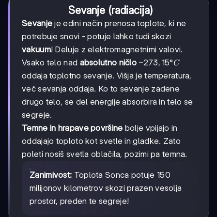
Sevanje (radiacija)
Sevanje
je edini način prenosa toplote, ki ne
potrebuje snovi - potuje lahko tudi skozi
vakuum
! Deluje z elektromagnetnimi valovi.
-273,15
−
273
,
15°
Vsako telo nad
absolutno ničlo
C
°C
oddaja toplotno sevanje. Višja je temperatura,
več sevanja oddaja. Ko to sevanje zadene
drugo telo, se del energije absorbira in telo se
segreje.
Temne in hrapave površine
bolje vpijajo in
oddajajo toploto kot svetle in gladke. Zato
poleti nosiš svetla oblačila, pozimi pa temna.
Zanimivost:
Toplota Sonca potuje 150
milijonov kilometrov skozi prazen vesolja
prostor, preden te segreje!