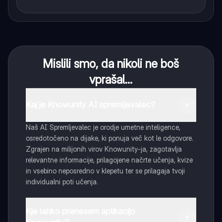
Mislili smo, da nikoli ne boš
vprašal...
Kaj je Knowunity AI spremljevalec?
Naš AI Spremljevalec je orodje umetne inteligence,
osredotočeno na dijake, ki ponuja več kot le odgovore.
Zgrajen na milijonih virov Knowunity-ja, zagotavlja
relevantne informacije, prilagojene načrte učenja, kvize
in vsebino neposredno v klepetu ter se prilagaja tvoji
individualni poti učenja.
Kje lahko prenesem aplikacijo