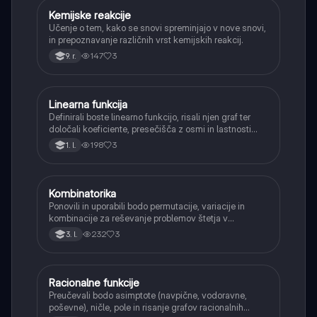
Kemijske reakcije
Naravoslovje
Učenje o tem, kako se snovi spreminjajo v nove snovi,
in prepoznavanje različnih vrst kemijskih reakcij.
147
3
9. r.
Linearna funkcija
Matematika
Definirali boste linearno funkcijo, risali njen graf ter
določali koeficiente, presečišča z osmi in lastnosti
(naraščanje/padanje).
198
3
1. l.
Kombinatorika
Matematika
Ponovili in uporabili bodo permutacije, variacije in
kombinacije za reševanje problemov štetja v
verjetnosti.
232
3
3. l.
Racionalne funkcije
Matematika
Preučevali bodo asimptote (navpične, vodoravne,
poševne), ničle, pole in risanje grafov racionalnih