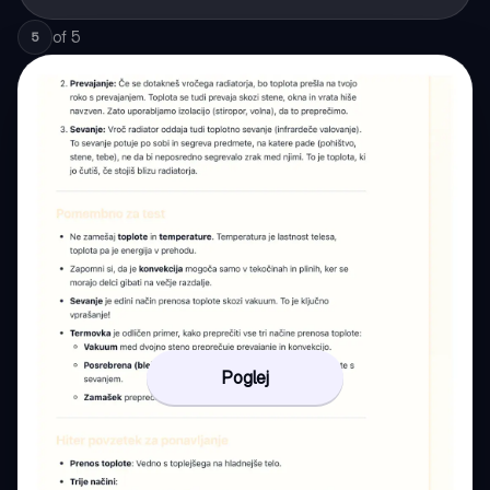
of
5
5
Poglej