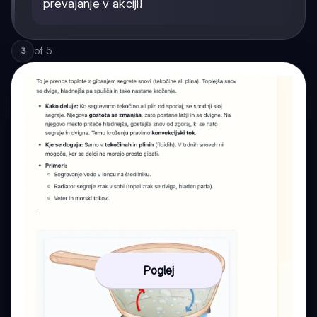
prevajanje v akciji!
of
5
3
Poglej