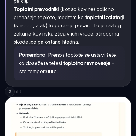
pa cilj.
Toplotni prevodniki
(kot so kovine) odlično
prenašajo toploto, medtem ko
toplotni izolatorji
(stiropor, zrak) to počnejo počasi. To je razlog,
zakaj je kovinska žlica v juhi vroča, stiroporna
skodelica pa ostane hladna.
Pomembno:
Prenos toplote se ustavi šele,
ko dosežeta telesi
toplotno ravnovesje
-
isto temperaturo.
of
5
2