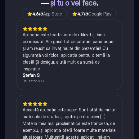
—
și tu o vei face
.
4.6
/5
App Store
4.7
/5
Google Play
Aplicația este foarte ușor de utilizat și bine
concepută. Am găsit tot ce căutam până acum
și am reușit să învăț multe din prezentări! Cu
siguranță voi folosi aplicația pentru o temă la
clasă! Și desigur, ajută mult ca sursă de
inspirație.
Ștefan S
utilizator iOS
Această aplicație este super. Sunt atât de multe
materiale de studiu și ajutor pentru elevi [...].
Materia mea mai problematică este franceza, de
exemplu, și aplicația oferă foarte multe materiale
ajutătoare. Mulțumită acestei aplicații, mi-am