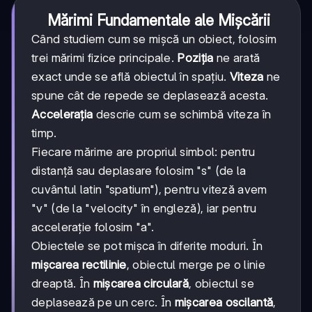
Mărimi Fundamentale ale Mişcării
Când studiem cum se mișcă un obiect, folosim
trei mărimi fizice principale.
Poziția
ne arată
exact unde se află obiectul în spațiu.
Viteza
ne
spune cât de repede se deplasează acesta.
Accelerația
descrie cum se schimbă viteza în
timp.
Fiecare mărime are propriul simbol: pentru
distanță sau deplasare folosim "s" (de la
cuvântul latin "spatium"), pentru viteză avem
"v" (de la "velocity" în engleză), iar pentru
accelerație folosim "a".
Obiectele se pot mișca în diferite moduri. În
mișcarea rectilinie
, obiectul merge pe o linie
dreaptă. În
mișcarea circulară
, obiectul se
deplasează pe un cerc. În
mișcarea oscilantă
,