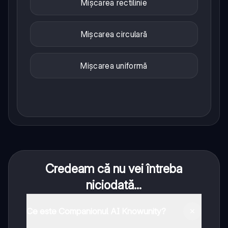
Mișcarea rectilinie
Mișcarea circulară
Mișcarea uniformă
Credeam că nu vei întreba
niciodată...
Ce este Companionul AI Knowunity?