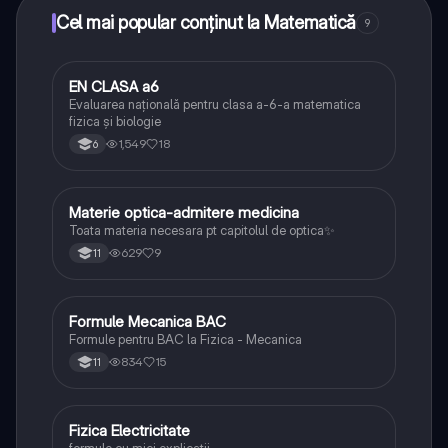
Cel mai popular conținut la Matematică
9
EN CLASA a6
Matematică
Evaluarea națională pentru clasa a-6-a matematica
fizica și biologie
1,549
18
6
Materie optica-admitere medicina
Fizică
Toata materia necesara pt capitolul de optica✨
629
9
11
Formule Mecanica BAC
Fizică
Formule pentru BAC la Fizica - Mecanica
834
15
11
Fizica Electricitate
Fizică