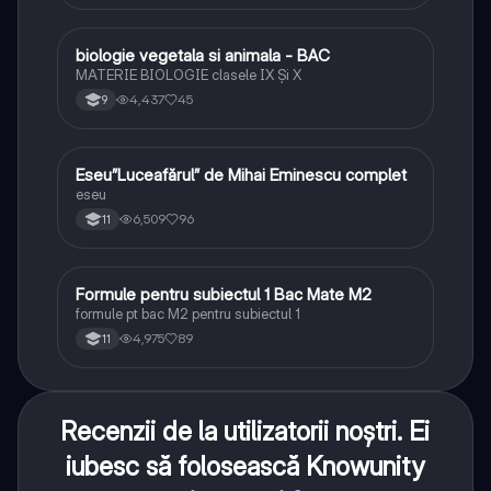
biologie vegetala si animala - BAC
Biologie
MATERIE BIOLOGIE clasele IX Şi X
4,437
45
9
Eseu”Luceafărul” de Mihai Eminescu complet
Limba și literatura română
eseu
6,509
96
11
Formule pentru subiectul 1 Bac Mate M2
Matematică
formule pt bac M2 pentru subiectul 1
4,975
89
11
Recenzii de la utilizatorii noștri. Ei
iubesc să folosească Knowunity