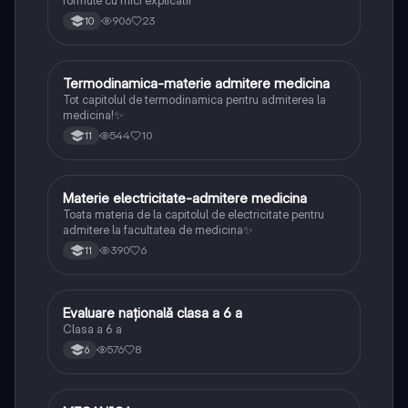
formule cu mici explicatii
906
23
10
Termodinamica-materie admitere medicina
Fizică
Tot capitolul de termodinamica pentru admiterea la
medicina!✨
544
10
11
Materie electricitate-admitere medicina
Fizică
Toata materia de la capitolul de electricitate pentru
admitere la facultatea de medicina✨
390
6
11
Evaluare națională clasa a 6 a
Matematică
Clasa a 6 a
576
8
6