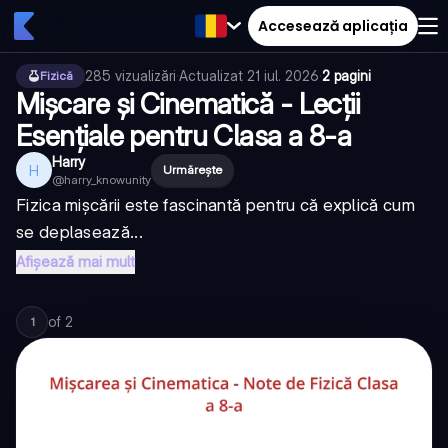
Accesează aplicația
285
vizualizări
·
Actualizat
21 iul. 2026
·
2 pagini
Fizică
Mișcare și Cinematică - Lecții
Esențiale pentru Clasa a 8-a
Harry
H
Urmărește
@
harry_knowunity
Fizica mișcării este fascinantă pentru că explică cum
se deplasează...
Afișează mai mult
of
2
1