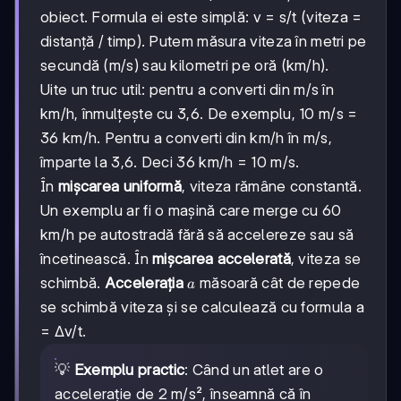
obiect. Formula ei este simplă: v = s/t (viteza =
distanță / timp). Putem măsura viteza în metri pe
secundă (m/s) sau kilometri pe oră (km/h).
Uite un truc util: pentru a converti din m/s în
km/h, înmulțește cu 3,6. De exemplu, 10 m/s =
36 km/h. Pentru a converti din km/h în m/s,
împarte la 3,6. Deci 36 km/h = 10 m/s.
În
mișcarea uniformă
, viteza rămâne constantă.
Un exemplu ar fi o mașină care merge cu 60
km/h pe autostradă fără să accelereze sau să
încetinească. În
mișcarea accelerată
, viteza se
a
schimbă.
Accelerația
măsoară cât de repede
a
se schimbă viteza și se calculează cu formula a
= Δv/t.
💡
Exemplu practic
: Când un atlet are o
accelerație de 2 m/s², înseamnă că în