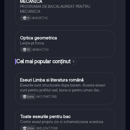
MECANICA
Fizică
PROGRAMA DE BACALAUREAT PENTRU
MECANICA
813
12
11
Optica geometrica
Fizică
Lecție pt fizica
554
10
10
Cel mai popular conținut
9
Eseuri Limba si literatura română
Limba și literatura română
Eseurile sunt structurate dupa barem. Aceste eseuri
sunt pentru profilul real, bune si pentru uman dar
lipsesc relatiile dintre personaje si caracrerizarile.
7,798
155
Univ.
Toate eseurile pentru bac
Limba și literatura română
Contin eseul propriu zis si schematizarea acestuia
5,274
108
Univ.