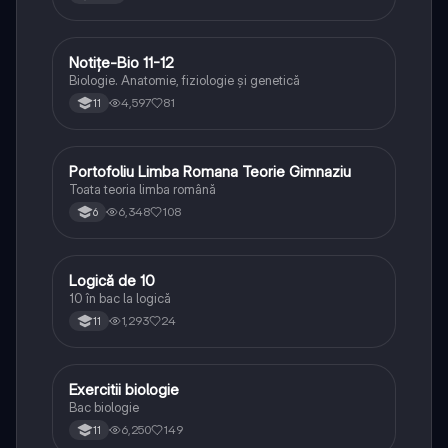
Notițe-Bio 11-12
Biologie
Biologie. Anatomie, fiziologie și genetică
4,597
81
11
Portofoliu Limba Romana Teorie Gimnaziu
Limba și literatura română
Toata teoria limba română
6,348
108
6
Logică de 10
Logică
10 în bac la logică
1,293
24
11
Exercitii biologie
Biologie
Bac biologie
6,250
149
11