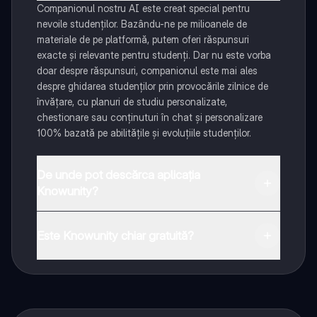
Companionul nostru AI este creat special pentru
nevoile studenților. Bazându-ne pe milioanele de
materiale de pe platformă, putem oferi răspunsuri
exacte și relevante pentru studenți. Dar nu este vorba
doar despre răspunsuri, companionul este mai ales
despre ghidarea studenților prin provocările zilnice de
învățare, cu planuri de studiu personalizate,
chestionare sau conținuturi în chat și personalizare
100% bazată pe abilitățile și evoluțiile studenților.
De unde pot descărca aplicația
Knowunity?
Aplicația este disponibilă în Google Play Store și Apple
App Store.
Este Knowunity chiar gratuită?
Da! Bucură-te de access la materiale de studiu,
conectează-te cu alți elevi, și primește ajutor instant -
toate acestea la un click distanță. În plus, câștigă
puncte ca să deblochezi mai multe funcționalități!