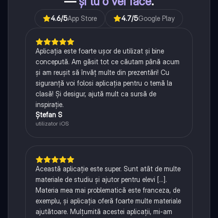
—
și tu o vei face
.
4.6
/5
App Store
4.7
/5
Google Play
Aplicația este foarte ușor de utilizat și bine
concepută. Am găsit tot ce căutam până acum
și am reușit să învăț multe din prezentări! Cu
siguranță voi folosi aplicația pentru o temă la
clasă! Și desigur, ajută mult ca sursă de
inspirație.
Ștefan S
utilizator iOS
Această aplicație este super. Sunt atât de multe
materiale de studiu și ajutor pentru elevi [...].
Materia mea mai problematică este franceza, de
exemplu, și aplicația oferă foarte multe materiale
ajutătoare. Mulțumită acestei aplicații, mi-am