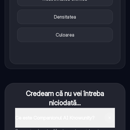
Densitatea
Culoarea
Credeam că nu vei întreba
niciodată...
Ce este Companionul AI Knowunity?