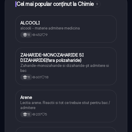
Cel mai popular conținut la Chimie
9
ALCOOLI
Chimie
alcooli - materie admitere medicina
452
9
11
ZAHARIDE-MONOZAHARIDE SI
Chimie
DIZAHARIDE(fara polizaharide)
Zaharide-monozaharide si dizaharide-pt admitere si
bac
601
18
11
Arene
Chimie
Lectia arene. Reactii si tot ce trebuie stiut pentru bac /
admitere
237
5
11