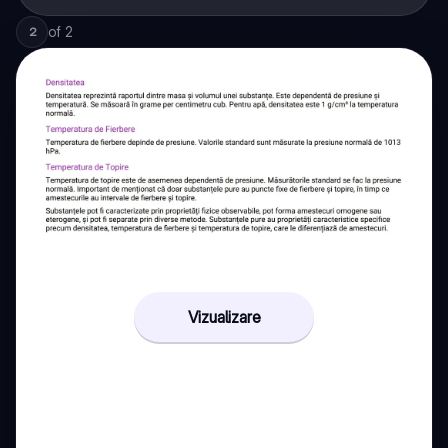
of
2
2
Vizualizare