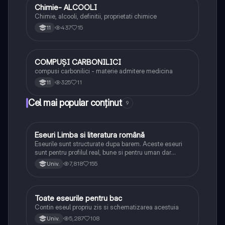
Chimie- ALCOOLI
Chimie
Chimie, alcooli, definitii, proprietati chimice
437
15
11
COMPUȘI CARBONILICI
Chimie
compusi carbonilici - materie admitere medicina
325
11
11
Cel mai popular conținut
9
Eseuri Limba si literatura română
Limba și literatura română
Eseurile sunt structurate dupa barem. Aceste eseuri
sunt pentru profilul real, bune si pentru uman dar
lipsesc relatiile dintre personaje si caracrerizarile.
7,818
155
Univ.
Toate eseurile pentru bac
Limba și literatura română
Contin eseul propriu zis si schematizarea acestuia
5,287
108
Univ.