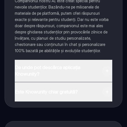
Companionul nostru AI este creat special pentru
nevoile studenților. Bazându-ne pe milioanele de
materiale de pe platformă, putem oferi răspunsuri
exacte și relevante pentru studenți. Dar nu este vorba
doar despre răspunsuri, companionul este mai ales
despre ghidarea studenților prin provocările zilnice de
învățare, cu planuri de studiu personalizate,
chestionare sau conținuturi în chat și personalizare
100% bazată pe abilitățile și evoluțiile studenților.
De unde pot descărca aplicația
Knowunity?
Aplicația este disponibilă în Google Play Store și Apple
App Store.
Este Knowunity chiar gratuită?
Da! Bucură-te de access la materiale de studiu,
conectează-te cu alți elevi, și primește ajutor instant -
toate acestea la un click distanță. În plus, câștigă
puncte ca să deblochezi mai multe funcționalități!