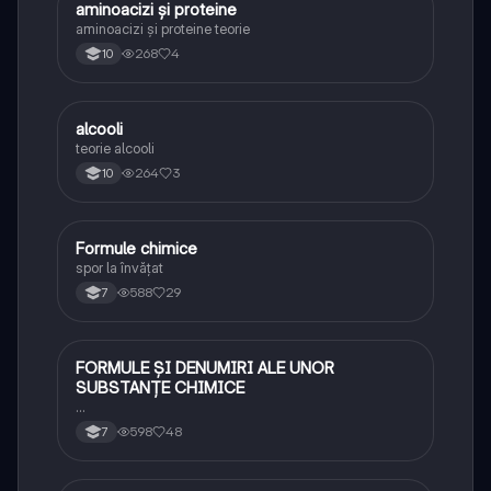
aminoacizi și proteine
Chimie
aminoacizi și proteine teorie
268
4
10
alcooli
Chimie
teorie alcooli
264
3
10
Formule chimice
Chimie
spor la învățat
588
29
7
FORMULE ȘI DENUMIRI ALE UNOR
Chimie
SUBSTANȚE CHIMICE
…
598
48
7