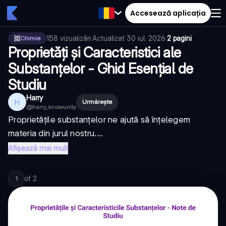
Accesează aplicația
158
vizualizări
·
Actualizat
30 iul. 2026
·
2 pagini
Chimie
Proprietăți și Caracteristici ale
Substanțelor - Ghid Esențial de
Studiu
Harry
H
Urmărește
@
harry_knowunity
Proprietățile substanțelor ne ajută să înțelegem
materia din jurul nostru....
Afișează mai mult
of
2
1