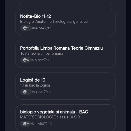
Notițe-Bio 11-12
Biologie
Biologie. Anatomie, fiziologie și genetică
4,614
81
11
Portofoliu Limba Romana Teorie Gimnaziu
Limba și literatura română
Toata teoria limba română
6,356
108
6
Logică de 10
Logică
10 în bac la logică
1,294
24
11
biologie vegetala si animala - BAC
Biologie
MATERIE BIOLOGIE clasele IX Şi X
4,450
45
9