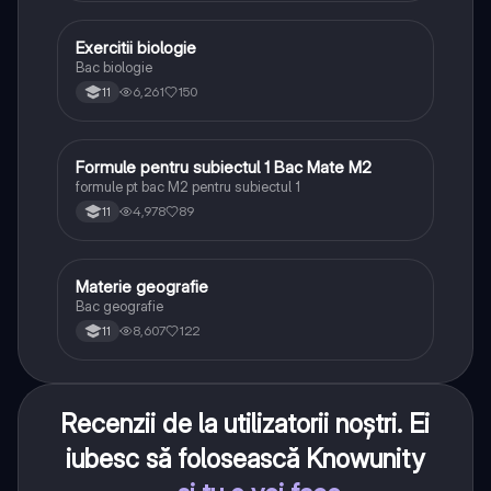
Exercitii biologie
Biologie
Bac biologie
6,261
150
11
Formule pentru subiectul 1 Bac Mate M2
Matematică
formule pt bac M2 pentru subiectul 1
4,978
89
11
Materie geografie
Geografie
Bac geografie
8,607
122
11
Recenzii de la utilizatorii noștri. Ei
iubesc să folosească Knowunity