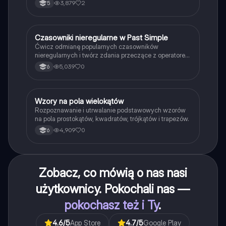
3,879
2
5
C
Czasowniki nieregularne w Past Simple
Język angielski
Ćwicz odmianę popularnych czasowników
nieregularnych i twórz zdania przeczące z operatorem
didn't w czasie Past Simple.
5,039
0
6
W
Wzory na pola wielokątów
Matematyka
Rozpoznawanie i utrwalanie podstawowych wzorów
na pola prostokątów, kwadratów, trójkątów i trapezów.
4,909
0
6
Zobacz, co mówią o nas nasi
użytkownicy. Pokochali nas —
pokochasz też i Ty
.
4.6
/5
App Store
4.7
/5
Google Play