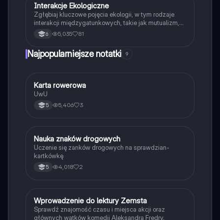
Interakcje Ekologiczne
Biologia
Zgłębiaj kluczowe pojęcia ekologii, w tym rodzaje
interakcji międzygatunkowych, takie jak mutualizm,
komensalizm, drapieżnictwo i pasożytnictwo.
5,035
81
6
Dowiedz się o strukturze populacji, ekosystemach
oraz zależnościach pokarmowych. Idealne dla
Najpopularniejsze notatki
9
studentów biologii i ekologii. Typ: podsumowanie.
K
Karta rowerowa
Technika
UwU
5,406
3
5
N
Nauka znaków drogowych
Technika
Uczenie się zanków drogowych na sprawdzian-
kartkówkę
4,018
2
5
W
Wprowadzenie do lektury Zemsta
Język polski
Sprawdź znajomość czasu i miejsca akcji oraz
głównych wątków komedii Aleksandra Fredry.