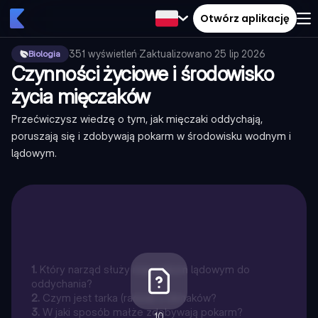
Otwórz aplikację
351
wyświetleń
·
Zaktualizowano
25 lip 2026
Biologia
Czynności życiowe i środowisko
życia mięczaków
Przećwiczysz wiedzę o tym, jak mięczaki oddychają,
poruszają się i zdobywają pokarm w środowisku wodnym i
lądowym.
1
.
Który narząd służy mięczakom lądowym do
oddychania?
2
.
Czym jest tarka (radula) u ślimaków?
3
.
W jaki sposób małże zdobywają pokarm?
10