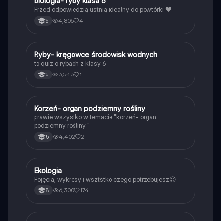
B
biologia- ryby klasa 6
Biologia
Przed odpowiedzią ustnią idealny do powtórki ❤️
4,805
4
6
R
Ryby- kręgowce środowisk wodnych
Biologia
to quiz o rybach z klasy 6
3,546
1
6
K
Korzeń- organ podziemny rośliny
Biologia
prawie wszystko w temacie "korzeń- organ
podziemny rośliny "
4,402
2
5
Ekologia
Biologia
Pojęcia, wykresy i wsztstko czego potrzebujesz😉
6,300
174
8