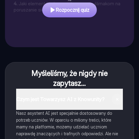
4
.
Jaki element budowy ciała pozwala ślimakom na
poruszanie się?
Rozpocznij quiz
Myśleliśmy, że nigdy nie
zapytasz...
Czym jest Towarzysz AI z Knowunity?
Nasz asystent AI jest specjalnie dostosowany do
potrzeb uczniów. W oparciu o miliony treści, które
mamy na platformie, możemy udzielać uczniom
naprawdę znaczących i trafnych odpowiedzi. Ale nie