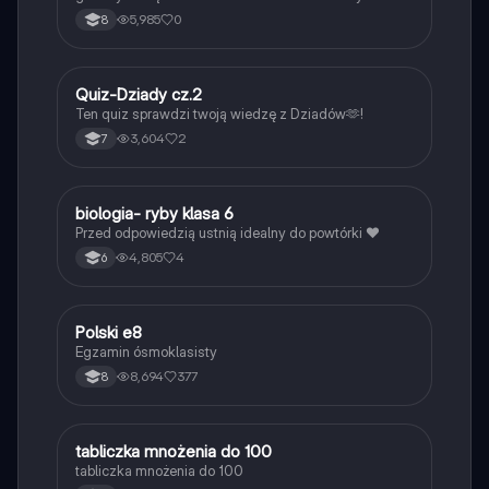
5,985
0
8
Q
Quiz-Dziady cz.2
Język polski
Ten quiz sprawdzi twoją wiedzę z Dziadów🫶!
3,604
2
7
B
biologia- ryby klasa 6
Biologia
Przed odpowiedzią ustnią idealny do powtórki ❤️
4,805
4
6
Polski e8
Język polski
Egzamin ósmoklasisty
8,694
377
8
T
tabliczka mnożenia do 100
Matematyka
tabliczka mnożenia do 100