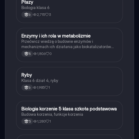
P
Płazy
Biologia
Biologia klasa 6
2,715
3
6
E
Enzymy i ich rola w metabolizmie
Biologia
Przećwicz wiedzę o budowie enzymów i
mechanizmach ich działania jako biokatalizatorów
przyspieszających reakcje.
1,806
0
8
R
Ryby
Biologia
Klasa 6 dział 4, ryby
1,985
1
6
B
Biologia korzenie 5 klasa szkoła podstawowa
Biologia
Budowa korzenia, funkcje korzenia
1,280
1
5