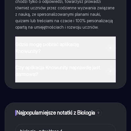
chodzi tylko o odpowiedzi, towarzysz prowadzi
również uczniów przez codzienne wyzwania związane
z nauką, ze spersonalizowanymi planami nauki,
quizami lub treściami na czacie i 100% personalizacją
opartą na umiejętnościach i rozwoju uczniów.
Gdzie mogę pobrać aplikację
Knowunity?
Aplikację możesz pobrać z Google Play i Apple Store.
Czy aplikacja Knowunity naprawdę jest
darmowa?
Tak, masz całkowicie darmowy dostęp do wszystkich
notatek w aplikacji, możesz w każdej chwili rozmawiać
z Ekspertami lub ich obserwować. Możesz użyć
punktów, aby odblokować pewne funkcje w aplikacji,
które również możesz otrzymać za darmo. Dodatkowo
Najpopularniejsze notatki z Biologia
9
oferujemy usługę Knowunity Premium, która pozwala
na odblokowanie większej liczby funkcji.