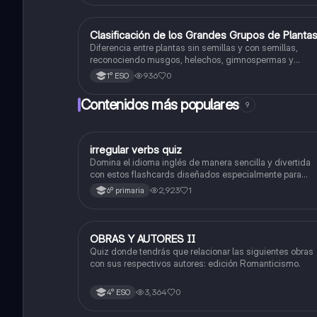
C
Clasificación de los Grandes Grupos de Planta
Biología y Geología
Diferencia entre plantas sin semillas y con semillas,
reconociendo musgos, helechos, gimnospermas y
angiospermas.
936
0
1° ESO
Contenidos más populares
9
I
irregular verbs quiz
Inglés
Domina el idioma inglés de manera sencilla y divertida
con estos flashcards diseñados especialmente para
estudiantes de sexto grado.
2,923
1
6º primaria
O
OBRAS Y AUTORES II
Lengua Castellana y Literatura
Quiz donde tendrás que relacionar las siguientes obras
con sus respectivos autores: edición Romanticismo.
3,364
0
4° ESO