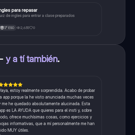
I
ngles para repasar
Inglés
uiz de ingles para entrar a clase preparados
2,635
0
2° ESO
 -
y a tí también
.
Vaya, estoy realmente sorprendida. Acabo de probar
la app porque la he visto anunciada muchas veces
y me he quedado absolutamente alucinada. Esta
app es LA AYUDA que quieres para el insti y, sobre
todo, ofrece muchísimas cosas, como ejercicios y
hojas informativas, que a mí personalmente me han
sido MUY útiles.