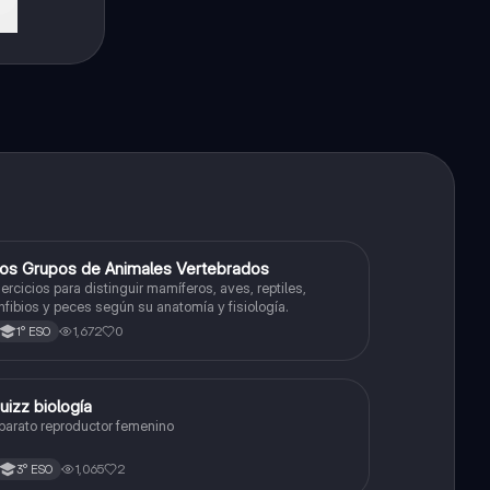
L
os Grupos de Animales Vertebrados
Biología y Geología
jercicios para distinguir mamíferos, aves, reptiles,
nfibios y peces según su anatomía y fisiología.
1,672
0
1° ESO
Q
uizz biología
Biología y Geología
parato reproductor femenino
1,065
2
3° ESO