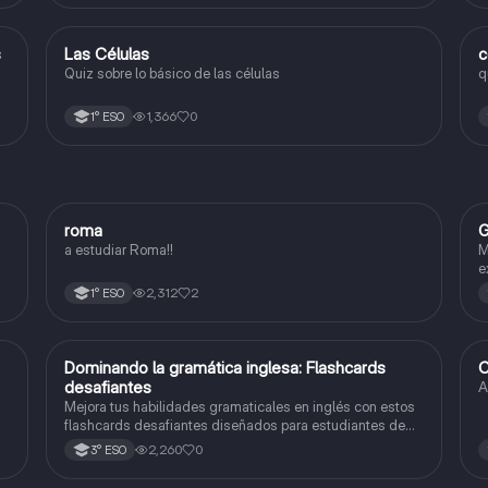
erupciones volcánicas
L
s
Las Células
c
Biología y Geología
Quiz sobre lo básico de las células
q
1,366
0
1° ESO
R
roma
G
Geografía e Historia
a estudiar Roma!!
M
e
2,312
2
1° ESO
D
Dominando la gramática inglesa: Flashcards
C
Inglés
desafiantes
A
Mejora tus habilidades gramaticales en inglés con estos
flashcards desafiantes diseñados para estudiantes de
grado 11. ¡Prepárate para dominar la gramática inglesa de
2,260
0
3° ESO
manera divertida y efectiva!