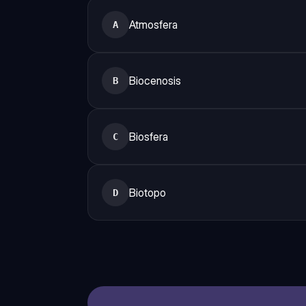
Atmosfera
A
Biocenosis
B
Biosfera
C
Biotopo
D