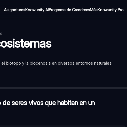
Asignaturas
Knowunity AI
Programa de Creadores
Más
Knowunity Pro
26
cosistemas
n el biotopo y la biocenosis en diversos entornos naturales.
 en un ecosistema?
—
Biocenosis
 un ecosistema?
—
La temperatura
tema
de seres vivos que habitan en un