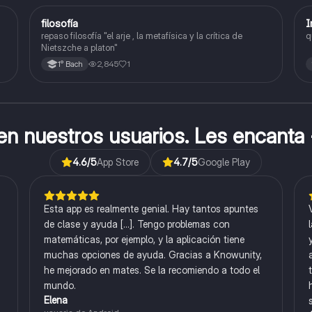
F
filosofía
I
Filosofía
repaso filosofía "el arje , la metafísica y la crítica de
q
Nietszche a platon"
2,845
1
1° Bach
cen nuestros usuarios. Les encanta
4.6
/5
App Store
4.7
/5
Google Play
Esta app es realmente genial. Hay tantos apuntes
de clase y ayuda [...]. Tengo problemas con
matemáticas, por ejemplo, y la aplicación tiene
muchas opciones de ayuda. Gracias a Knowunity,
he mejorado en mates. Se la recomiendo a todo el
mundo.
Elena