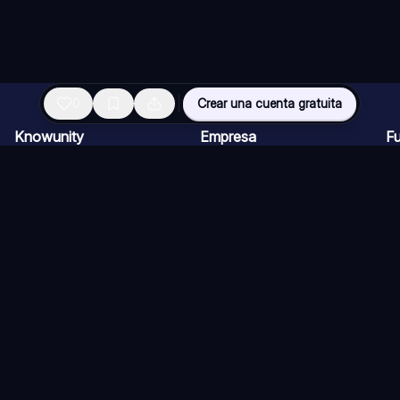
0
Crear una cuenta gratuita
Knowunity
Empresa
F
Página de inicio
Para empresas
Re
Ayuda
Ofertas de empleo
Ch
Seguridad
Programa de Creadores
Fl
Iniciar sesión
Kit de prensa
Qu
Áreas de conocimiento
Re
Ex