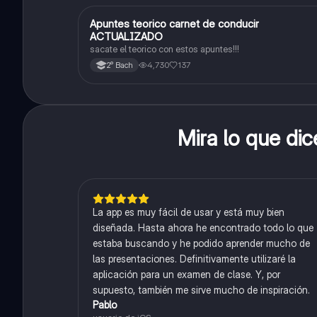
A
Apuntes teorico carnet de conducir
Tips de estudio
ACTUALIZADO
sacate el teorico con estos apuntes!!!
4,730
137
2° Bach
Mira lo que di
La app es muy fácil de usar y está muy bien
diseñada. Hasta ahora he encontrado todo lo que
estaba buscando y he podido aprender mucho de
las presentaciones. Definitivamente utilizaré la
aplicación para un examen de clase. Y, por
supuesto, también me sirve mucho de inspiración.
Pablo