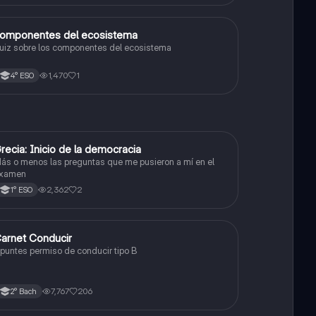
C
omponentes del ecosistema
Biología y Geología
uiz sobre los componentes del ecosistema
1,470
1
4° ESO
G
recia: Inicio de la democracia
Geografía e Historia
ás o menos las preguntas que me pusieron a mí en el
xamen
2,362
2
1° ESO
arnet Conducir
Otros
puntes permiso de conducir tipo B
7,767
206
2° Bach