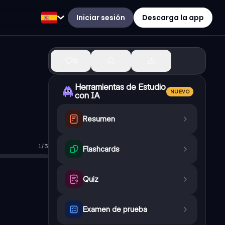
Iniciar sesión
Descarga la app
0
Herramientas de Estudio
NUEVO
con IA
Resumen
1
/
3
Flashcards
Quiz
Examen de prueba