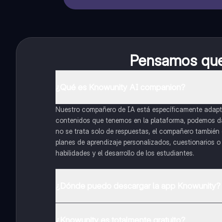
Pensamos que 
¿Qué es Knowunity AI companion?
Nuestro compañero de IA está específicamente adapta
contenidos que tenemos en la plataforma, podemos dar 
no se trata solo de respuestas, el compañero también g
planes de aprendizaje personalizados, cuestionarios 
habilidades y el desarrollo de los estudiantes.
¿Dónde puedo descargar la app Knowunity?
Puedes descargar la app en Google Play Store y Apple
¿Knowunity es totalmente gratuito?