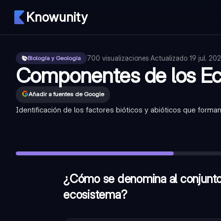
Knowunity
700
visualizaciones
·
Actualizado
19 jul. 20
Biología y Geología
Componentes de los E
Añadir a fuentes de Google
Identificación de los factores bióticos y abióticos que forma
¿Cómo se denomina al conjunto de seres vivos que habitan
¿Cuál de los siguientes elementos es un factor abiótico de
¿Qué forman la unión del biotopo y la biocenosis?
—
Ecosis
¿Cómo se denomina al conjunto 
ecosistema?