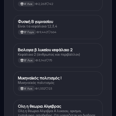
2,263
42
Α' Λυκ.
Φυσική Β γυμνασίου
Φυσική
Είναι τα κεφάλαια 1,2,3,4
9,442
664
Β' Γυμν.
Βιολογια β λυκείου κεφάλαιο 2
Βιολογία
Κεφάλαιο 2 (άνθρωπος και περιβάλλον)
3,146
75
Β' Λυκ.
Μυκηναϊκός πολιτισμός !
Ιστορία
Μυκηναϊκός πολιτισμός
1,332
23
Α' Λυκ.
Ολη η θεωρια Αλγεβρας
Μαθηματικά
Ολη η θεωρια Αλγεβρα Α λυκειου, ορισμοι,
τυπολογιο, αποδειξεις. Οτι χρειαζεται να διαβασεις