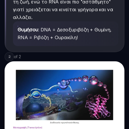
τη ζωή, ενώ το RNA είναι πιο "αστάθμητο"
γιατί χρειάζεται να κινείται γρήγορα και να
αλλάζει.
Θυμήσου
: DNA = Δεσοξυριβόζη + Θυμίνη,
RNA = Ριβόζη + Ουρακίλη!
of
2
2