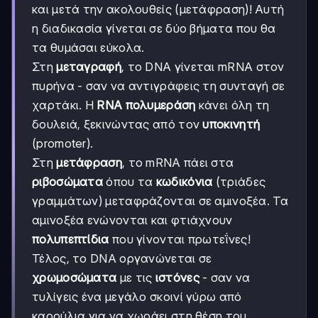
και μετά την ακολουθείς (μετάφραση)! Αυτή
η διαδικασία γίνεται σε δύο βήματα που θα
τα θυμάσαι εύκολα.
Στη
μεταγραφή
, το DNA γίνεται mRNA στον
πυρήνα - σαν να αντιγράφεις τη συνταγή σε
χαρτάκι. Η
RNA πολυμεράση
κάνει όλη τη
δουλειά, ξεκινώντας από τον
υποκινητή
(promoter).
Στη
μετάφραση
, το mRNA πάει στα
ριβοσώματα
όπου τα
κωδικόνια
(τριάδες
γραμμάτων) μεταφράζονται σε αμινοξέα. Τα
αμινοξέα ενώνονται και φτιάχνουν
πολυπεπτίδια
που γίνονται πρωτεΐνες!
Τέλος, το DNA οργανώνεται σε
χρωμοσώματα
με τις
ιστόνες
- σαν να
τυλίγεις ένα μεγάλο σκοινί γύρω από
καρούλια για να χωράει στη θέση του.