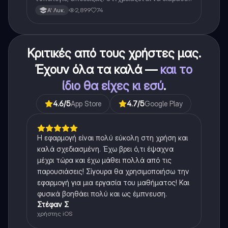
για το θεωρητικο κομματι της αλγεβρας.
2,899
74
Α' Λυκ.
Κριτικές από τους χρήστες μας.
Έχουν όλα τα καλά —
και το
ίδιο θα είχες κι εσύ
.
4.6
/5
App Store
4.7
/5
Google Play
Η εφαρμογή είναι πολύ εύκολη στη χρήση και
καλά σχεδιασμένη. Έχω βρει ό,τι έψαχνα
μέχρι τώρα και έχω μάθει πολλά από τις
παρουσιάσεις! Σίγουρα θα χρησιμοποιήσω την
εφαρμογή για μια εργασία του μαθήματος! Και
φυσικά βοηθάει πολύ και ως έμπνευση.
Στέφαν Σ
χρήστης iOS