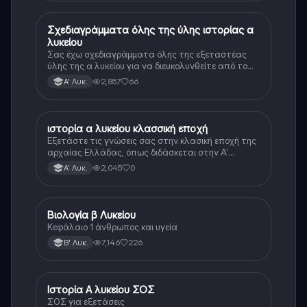
Σχεδιαγράμματα όλης της ύλης ιστορίας α
Ιστορία
λυκείου
Σας έχω σχεδιαγράμματα όλης της εξεταστέας
ύλης της α λυκείου για να διευκολυνθείτε από το
τεράστιο βάρος του βιβλίου
2,857
66
Α' Λυκ.
ιστορία α λυκείου κλασσική εποχή
Ιστορία
Εξετάστε τις γνώσεις σας στην κλασική εποχή της
αρχαίας Ελλάδας, όπως διδάσκεται στην Α'
Λυκείου.
2,045
0
Α' Λυκ.
Βιολογία β Λυκείου
Βιολογία
Κεφάλαιο 1 άνθρωπος και υγεία
7,146
226
Β' Λυκ.
Ιστορία Α λυκείου ΣΟΣ
Ιστορία
ΣΟΣ για εξετάσεις