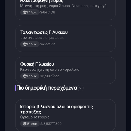
Ηλεκτρομαγνητισμος
Φυσική (Θετ.)
Μαγνητική ροη , νόμοι Gauss-Neumann , επαγωγή
848
8
Γ' Λυκ.
Ταλαντωσεις Γ Λυκειου
Φυσική (Θετ.)
ταλαντωσεις σημειωσεις
633
9
Γ' Λυκ.
Φυσική Γ λυκείου
Φυσική (Θετ.)
Κβαντομηχανική όλο το κεφάλαιο
1,200
22
Γ' Λυκ.
Πιο δημοφιλή περιεχόμενα
9
Ιστορια β λυκειου ολοι οι ορισμοι τις
Ιστορία
τραπεζας
Ορισμοί ιστόριας
8,537
300
Β' Λυκ.