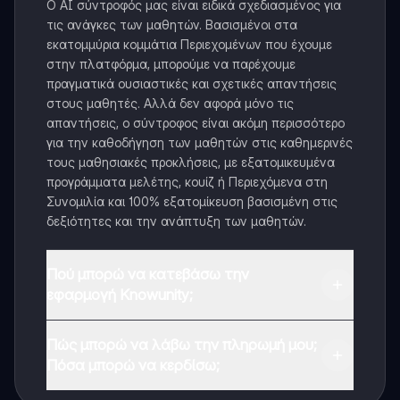
Ο AI σύντροφός μας είναι ειδικά σχεδιασμένος για
τις ανάγκες των μαθητών. Βασισμένοι στα
εκατομμύρια κομμάτια Περιεχομένων που έχουμε
στην πλατφόρμα, μπορούμε να παρέχουμε
πραγματικά ουσιαστικές και σχετικές απαντήσεις
στους μαθητές. Αλλά δεν αφορά μόνο τις
απαντήσεις, ο σύντροφος είναι ακόμη περισσότερο
για την καθοδήγηση των μαθητών στις καθημερινές
τους μαθησιακές προκλήσεις, με εξατομικευμένα
προγράμματα μελέτης, κουίζ ή Περιεχόμενα στη
Συνομιλία και 100% εξατομίκευση βασισμένη στις
δεξιότητες και την ανάπτυξη των μαθητών.
Πού μπορώ να κατεβάσω την
εφαρμογή Knowunity;
Μπορείτε να κατεβάσετε την εφαρμογή από το
Πώς μπορώ να λάβω την πληρωμή μου;
Google Play Store και το Apple App Store.
Πόσα μπορώ να κερδίσω;
Ναι, έχετε δωρεάν πρόσβαση στο περιεχόμενο της