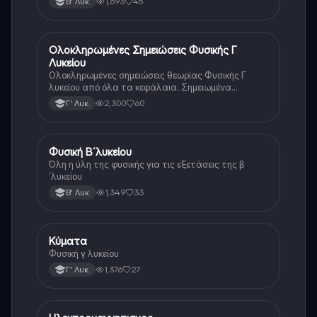
1,693
45
Β' Λυκ.
Ολοκληρωμένες Σημειώσεις Φυσικής Γ
Φυσική (Θετ.)
Λυκείου
Ολοκληρωμένες σημειώσεις θεωρίας Φυσικής Γ
λυκείου από όλα τα κεφάλαια. Σημειωμένα
λεπτομερώς με λεπτά κομμάτια της ύλης που θα
2,300
60
Γ' Λυκ.
ξέφευγαν σε πολλούς.
Φυσική Β´λυκείου
Φυσική
Όλη η ύλη της φυσικής για τις εξετάσεις της β
´λυκείου
1,349
33
Β' Λυκ.
Κύματα
Φυσική
Φυσική γ λυκείου
1,376
27
Γ' Λυκ.