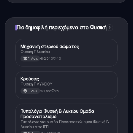
εφαρμογής και στον AI companion μας. Για να
ξεκλειδώσετε ορισμένες λειτουργίες της εφαρμογής,
μπορείτε να αγοράσετε το Knowunity Pro.
Πιο δημοφιλή περιεχόμενα στο Φυσική
9
Μηχανική στερεού σώματος
Φυσική
Φυσική Γ λυκείου
2,540
40
Γ' Λυκ.
Κρούσεις
Φυσική
Φυσική Γ ΛΥΚΕΙΟΥ
1,655
29
Γ' Λυκ.
Τυπολόγιο Φυσική Β Λυκείου Ομάδα
Φυσική (Θετ.)
Προσανατολισμό
Τυπολογιο για ομάδα Προσανατολισμου Φυσική Β
Λυκείου απο ΙΕΠ