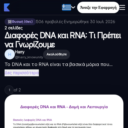
Άνοιξε την Εφαρμογή
506
προβολές
·
Ενημερώθηκε
30 Ιουλ 2026
·
Φυσική (Θετ.)
2 σελίδες
Διαφορές DNA και RNA: Τι Πρέπει
να Γνωρίζουμε
Harry
H
Ακολούθησε
@
harry_knowunity
Το DNA και το RNA είναι τα βασικά μόρια που...
Δες περισσότερα
of
2
1