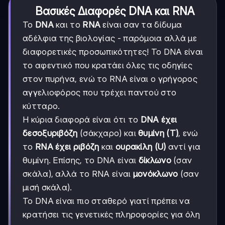
Βασικές Διαφορές DNA και RNA
Το
DNA
και το
RNA
είναι σαν τα δίδυμα
αδέλφια της βιολογίας - παρόμοια αλλά με
διαφορετικές προσωπικότητες! Το DNA είναι
το αφεντικό που κρατάει όλες τις οδηγίες
στον πυρήνα, ενώ το RNA είναι ο γρήγορος
αγγελιοφόρος που τρέχει παντού στο
κύτταρο.
Η κύρια διαφορά είναι ότι το
DNA έχει
δεσοξυριβόζη
(σάκχαρο) και
θυμίνη (T)
, ενώ
το
RNA έχει ριβόζη
και
ουρακίλη (U)
αντί για
θυμίνη. Επίσης, το DNA είναι
δίκλωνο
(σαν
σκάλα), αλλά το RNA είναι
μονόκλωνο
(σαν
μισή σκάλα).
Το DNA είναι πιο σταθερό γιατί πρέπει να
κρατήσει τις γενετικές πληροφορίες για όλη