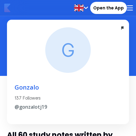
Open the App
G
Gonzalo
137 Followers
@gonzalotj19
All 60 study notes written by