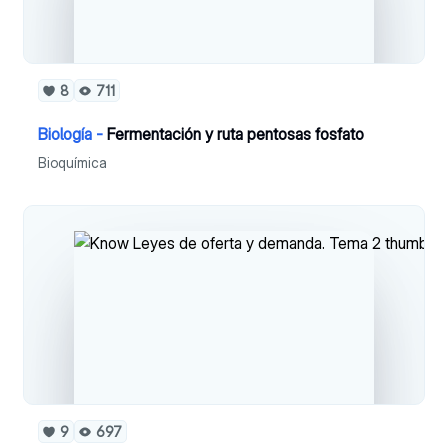
8
711
Biología -
Fermentación y ruta pentosas fosfato
Bioquímica
9
697