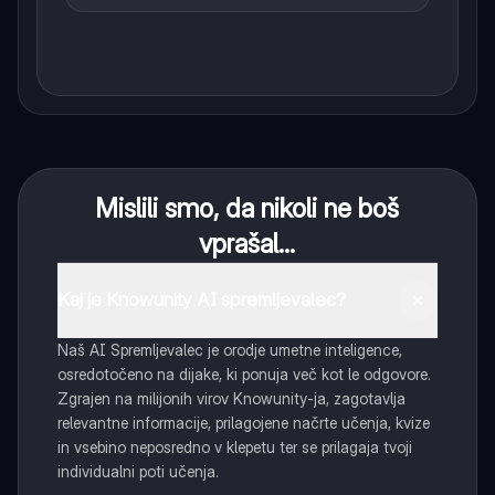
Mislili smo, da nikoli ne boš
vprašal...
Kaj je Knowunity AI spremljevalec?
Naš AI Spremljevalec je orodje umetne inteligence,
osredotočeno na dijake, ki ponuja več kot le odgovore.
Zgrajen na milijonih virov Knowunity-ja, zagotavlja
relevantne informacije, prilagojene načrte učenja, kvize
in vsebino neposredno v klepetu ter se prilagaja tvoji
individualni poti učenja.