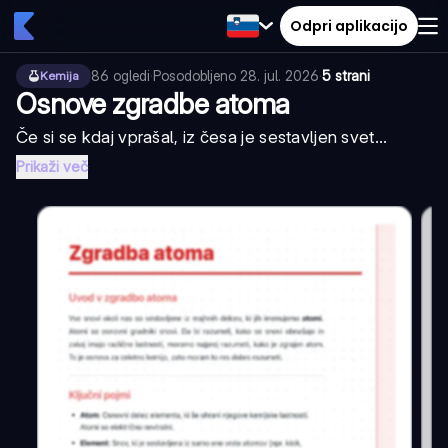
Odpri aplikacijo
86
ogledi
·
Posodobljeno
28. jul. 2026
·
5 strani
Kemija
Osnove zgradbe atoma
Če si se kdaj vprašal, iz česa je sestavljen svet...
Prikaži več