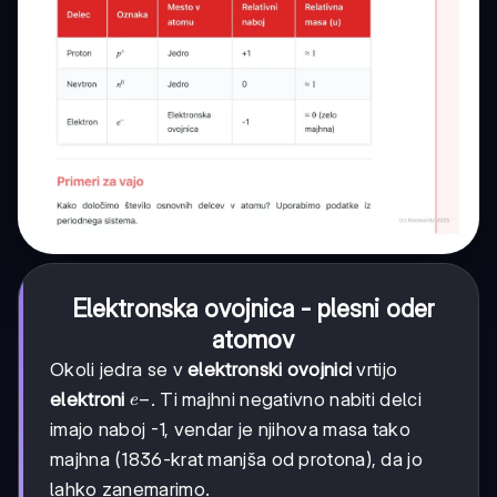
Elektronska ovojnica - plesni oder
atomov
Okoli jedra se v
elektronski ovojnici
vrtijo
e-
−
elektroni
. Ti majhni negativno nabiti delci
e
imajo naboj -1, vendar je njihova masa tako
majhna (1836-krat manjša od protona), da jo
lahko zanemarimo.