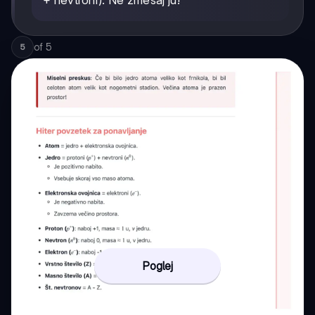
+ nevtroni). Ne zmešaj ju!
of
5
5
Poglej