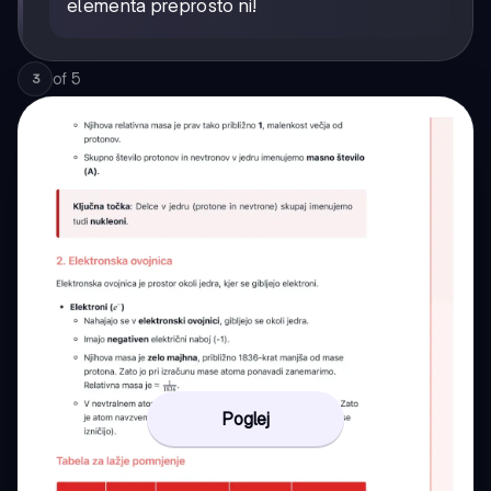
elementa preprosto ni!
of
5
3
Poglej