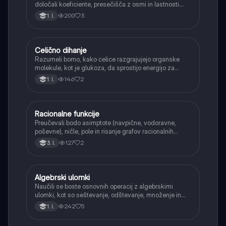
določali koeficiente, presečišča z osmi in lastnosti
(naraščanje/padanje).
200
3
1. l.
Celično dihanje
Biologija
Razumeli bomo, kako celice razgrajujejo organske
molekule, kot je glukoza, da sprostijo energijo za
svoje delovanje.
146
2
1. l.
Racionalne funkcije
Matematika
Preučevali bodo asimptote (navpične, vodoravne,
poševne), ničle, pole in risanje grafov racionalnih
funkcij.
127
2
3. l.
Algebrski ulomki
Matematika
Naučili se boste osnovnih operacij z algebrskimi
ulomki, kot so seštevanje, odštevanje, množenje in
deljenje.
242
5
1. l.