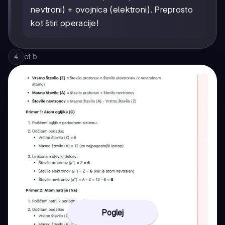
nevtroni) + ovojnica (elektroni). Preprosto
kot štiri operacije!
of
5
4
Poglej