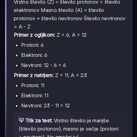
Vrstno število (Z) = število protonov = število
elektronov Masno število (A) = število
protonov + število nevtronov Število nevtronov
= A - Z
Primer z ogljikom:
Z = 6, A = 12
Protoni: 6
Elektroni: 6
Nevtroni: 12 - 6 = 6
Primer z natrijem:
Z = 11, A = 23
Protoni: 11
Elektroni: 11
Nevtroni: 23 - 11 = 12
💡 Trik za test:
Vrstno število je manjše
(število protonov), masno je večje (protoni