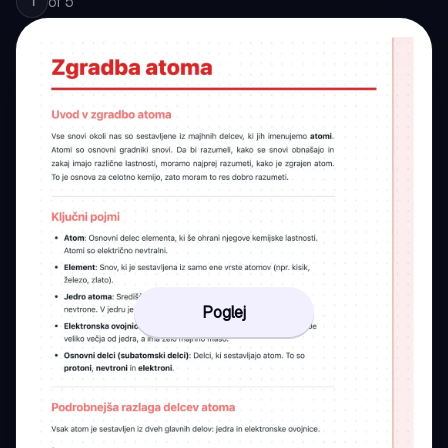
of
5
1
Poglej