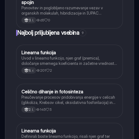
spojin
Ponovitev in poglobljeno razumevanje vezav v
organskih molekulah, hibridizacije in IUPAC
nomenklature za kompleksnejše spojine.
65
0
3. l.
Najbolj priljubljena vsebina
9
Linearna funkcija
Matematika
Uvod v linearno funkcijo, njen graf (premica),
določanje smernega koeficienta in začetne vrednosti.
Učenci bodo znali narisati graf linearne funkcije.
201
2
8. r.
Celično dihanje in fotosinteza
Naravoslovje
Preučevanje procesov pridobivanja energije v celicah
(glikoliza, Krebsov cikel, oksidativna fosforilacija) in
pretvorbe svetlobne energije v kemično energijo
145
3
2. l.
(fotosinteza).
Linearna funkcija
Matematika
Definirali boste linearno funkcijo, risali njen graf ter