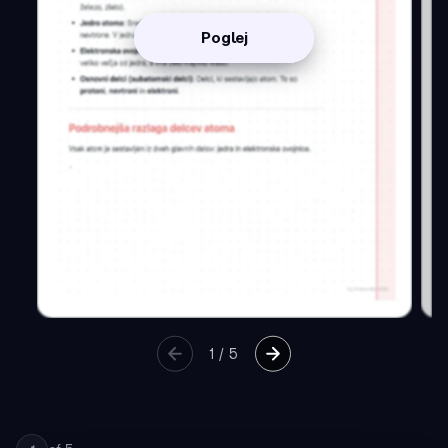
Poglej
1
/
5