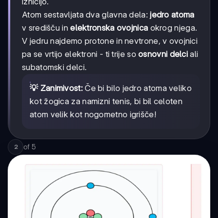
izničijo.
Atom sestavljata dva glavna dela:
jedro atoma
v središču in
elektronska ovojnica
okrog njega.
V jedru najdemo protone in nevtrone, v ovojnici
pa se vrtijo elektroni - ti trije so
osnovni delci
ali
subatomski delci.
💡 Zanimivost:
Če bi bilo jedro atoma veliko
kot žogica za namizni tenis, bi bil celoten
atom velik kot nogometno igrišče!
of
5
2