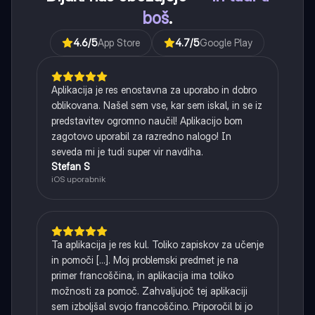
boš
.
4.6
/5
App Store
4.7
/5
Google Play
Aplikacija je res enostavna za uporabo in dobro
oblikovana. Našel sem vse, kar sem iskal, in se iz
predstavitev ogromno naučil! Aplikacijo bom
zagotovo uporabil za razredno nalogo! In
seveda mi je tudi super vir navdiha.
Stefan S
iOS uporabnik
Ta aplikacija je res kul. Toliko zapiskov za učenje
in pomoči [...]. Moj problemski predmet je na
primer francoščina, in aplikacija ima toliko
možnosti za pomoč. Zahvaljujoč tej aplikaciji
sem izboljšal svojo francoščino. Priporočil bi jo