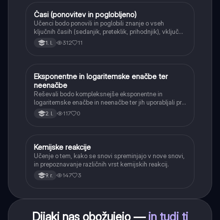
Časi (ponovitev in poglobljeno)
Angleščina
Učenci bodo ponovili in poglobili znanje o vseh
ključnih časih (sedanjik, preteklik, prihodnjik), vključno
s Perfect tenses (Present Perfect Continuous, Past
312
11
1. l.
Perfect, Future Perfect) in njihovo uporabo.
Eksponentne in logaritemske enačbe ter
Matematika
neenačbe
Reševali bodo kompleksnejše eksponentne in
logaritemske enačbe in neenačbe ter jih uporabljali pri
reševanju praktičnih problemov.
117
0
2. l.
Kemijske reakcije
Naravoslovje
Učenje o tem, kako se snovi spreminjajo v nove snovi,
in prepoznavanje različnih vrst kemijskih reakcij.
147
3
9. r.
Dijaki nas obožujejo —
in tudi ti