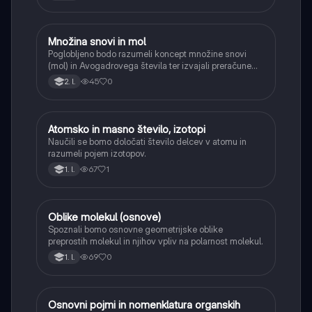
Množina snovi in mol
Kemija
Poglobljeno bodo razumeli koncept množine snovi
(mol) in Avogadrovega števila ter izvajali preračune
med maso, množino in številom delcev.
45
0
2. l.
Atomsko in masno število, izotopi
Kemija
Naučili se bomo določati število delcev v atomu in
razumeli pojem izotopov.
67
1
1. l.
Oblike molekul (osnove)
Kemija
Spoznali bomo osnovne geometrijske oblike
preprostih molekul in njihov vpliv na polarnost molekul.
69
0
1. l.
Osnovni pojmi in nomenklatura organskih
Kemija