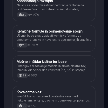
Koncentracije raztopin
Kemija
Naučili se bodo izražati koncentracije raztopin na
različne načine: masni delež, volumski delež,
množinska koncentracija in masna koncentracija.
47
0
2. l.
Kemične formule in poimenovanje spojin
Kemija
Učenci bodo znali zapisati kemijske formule za
enostavne ionske in kovalentne spojine ter jih pravilno
poimenovati po osnovnih pravilih.
82
1
9. r.
Močne in šibke kisline ter baze
Kemija
Primerjava disociacije močnih in šibkih elektrolitov,
izračuni disociacijskih konstant (Ka, Kb) in stopnje
disociacije.
53
1
3. l.
Kovalentna vez
Kemija
Preučili bomo nastanek kovalentne vezi med
nekovinami, enojne, dvojne in trojne vezi ter polarnost
vezi.
71
1
1. l.