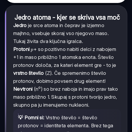
Jedro atoma - kjer se skriva vsa moč
Jedro
je srce atoma in čeprav je izjemno
majhno, vsebuje skoraj vso njegovo maso.
Tukaj živita dva ključna igralca.
p+
+
Protoni
so pozitivno nabiti delci z nabojem
p
+1 in maso približno 1 atomska enota. Število
protonov določa, za kateri element gre - to je
vrstno število
(Z). Če spremenimo število
protonov, dobimo povsem drug element!
Nevtroni
(n⁰) so brez naboja in imajo prav tako
maso približno 1. Skupaj s protoni tvorijo jedro,
skupno pa ju imenujemo nukleoni.
💡 Pomni si:
Vrstno število = število
protonov = identiteta elementa. Brez tega