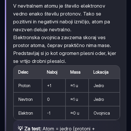
V nevtralnem atomu je število elektronov
vedno enako številu protonov. Tako se
pozitivni in negativni naboji izničijo, atom pa
navzven deluje nevtralno.
Elektronska ovojnica zavzema skoraj ves
prostor atoma, čeprav praktično nima mase.
Predstavljaj si jo kot ogromen plesni oder, kjer
se vrtijo drobni plesalci.
Delec
Naboj
Masa
Lokacija
Proton
+1
≈1 u
Jedro
Nevtron
0
≈1 u
Jedro
Elektron
-1
≈0 u
Ovojnica
💡 Za test:
Atom = jedro (protoni +