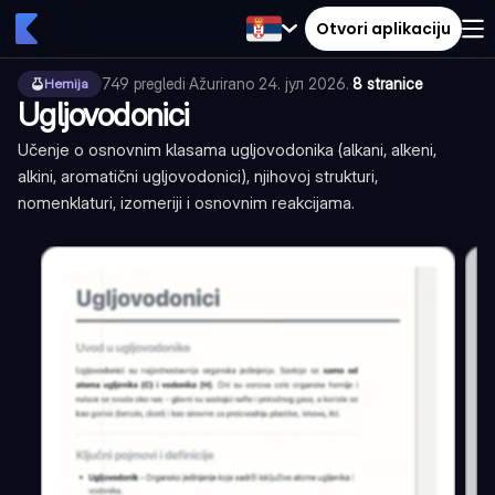
Otvori aplikaciju
749
pregledi
·
Ažurirano
24. јул 2026.
·
8 stranice
Hemija
Ugljovodonici
Učenje o osnovnim klasama ugljovodonika (alkani, alkeni,
alkini, aromatični ugljovodonici), njihovoj strukturi,
nomenklaturi, izomeriji i osnovnim reakcijama.