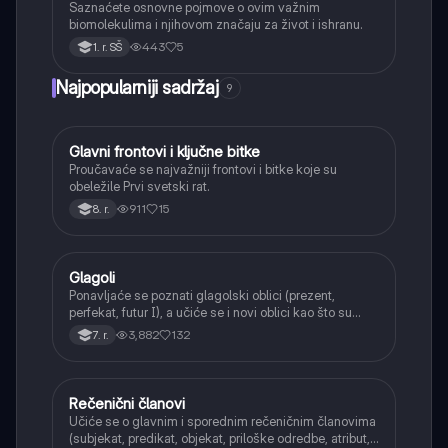
Saznaćete osnovne pojmove o ovim važnim
biomolekulima i njihovom značaju za život i ishranu.
443
5
1. r. SŠ
Najpopularniji sadržaj
9
Glavni frontovi i ključne bitke
Istorija
Proučavaće se najvažniji frontovi i bitke koje su
obeležile Prvi svetski rat.
911
15
8. r.
Glagoli
Srpski jezik
Ponavljaće se poznati glagolski oblici (prezent,
perfekat, futur I), a učiće se i novi oblici kao što su
aorist, imperfekat, pluskvamperfekat, futur II, kao i
3,882
132
7. r.
glagolski prilozi i pridevi.
Rečenični članovi
Srpski jezik
Učiće se o glavnim i sporednim rečeničnim članovima
(subjekat, predikat, objekat, priloške odredbe, atribut,