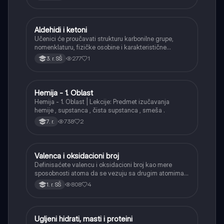
Aldehidi i ketoni
Hemija
Učenici će proučavati strukturu karbonilne grupe,
nomenklaturu, fizičke osobine i karakteristične
reakcije aldehida i ketona (adicija, oksidacija
277
1
3. r. SŠ
aldehida, redukcija).
Hemija - 1. Oblast
Hemija
Hemija - 1. Oblast | Lekcije: Predmet izučavanja
hemije , supstanca , čista supstanca , smeša .
738
2
7. r.
Valenca i oksidacioni broj
Hemija
Definisaćete valencu i oksidacioni broj kao mere
sposobnosti atoma da se vezuju sa drugim atomima u
hemijskim jedinjenjima.
808
4
1. r. SŠ
Ugljeni hidrati, masti i proteini
Hemija