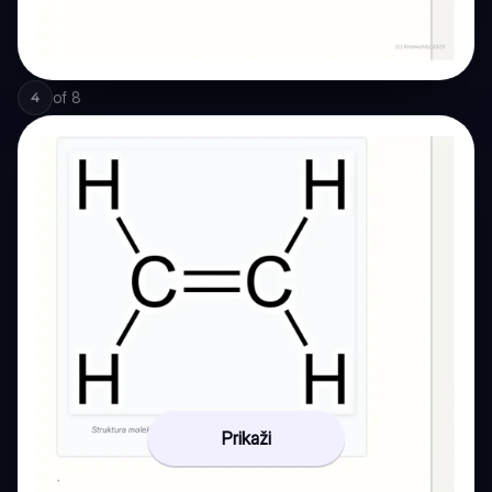
of
8
4
Prikaži