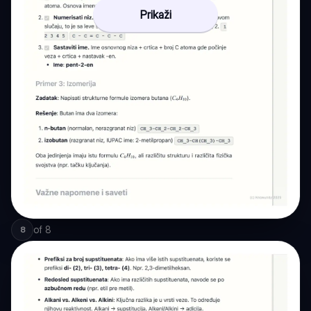
Prikaži
of
8
8