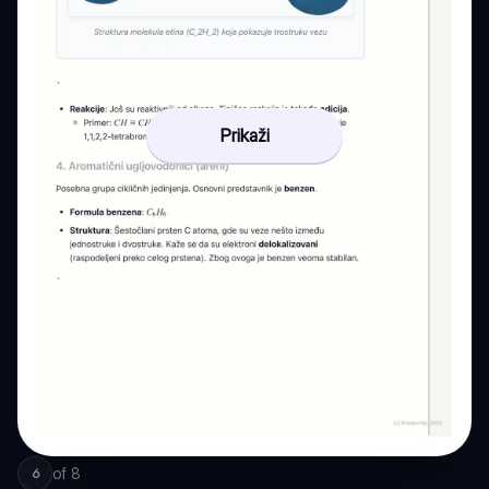
Prikaži
of
8
6