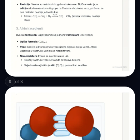
of
8
5