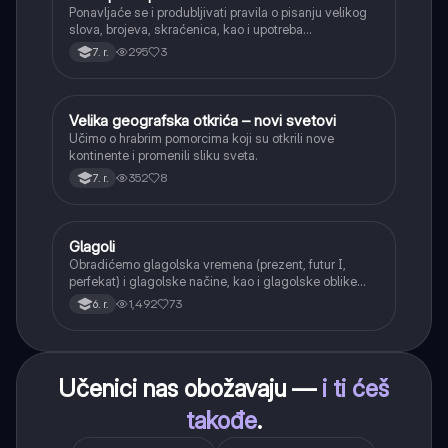
Ponavljaće se i produbljivati pravila o pisanju velikog
slova, brojeva, skraćenica, kao i upotreba
interpunkcije, sa posebnim fokusom na zarez u
295
3
7. r.
složenoj rečenici.
Velika geografska otkrića – novi svetovi
Istorija
Učimo o hrabrim pomorcima koji su otkrili nove
kontinente i promenili sliku sveta.
352
8
7. r.
Glagoli
Srpski jezik
Obradićemo glagolska vremena (prezent, futur I,
perfekat) i glagolske načine, kao i glagolske oblike
(infinitiv, glagolski pridevi i prilozi) i glagolski vid
1,492
73
6. r.
(svršeni i nesvršeni).
Učenici nas obožavaju —
i ti ćeš
takođe
.