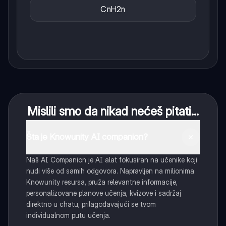
CnH2n
Mislili smo da nikad nećeš pitati...
Šta je Knowunity AI companion?
Naš AI Companion je AI alat fokusiran na učenike koji
nudi više od samih odgovora. Napravljen na milionima
Knowunity resursa, pruža relevantne informacije,
personalizovane planove učenja, kvizove i sadržaj
direktno u chatu, prilagođavajući se tvom
individualnom putu učenja.