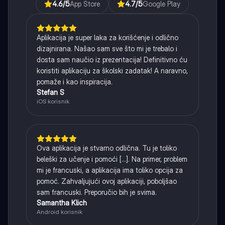
4.6
/5
App Store
4.7
/5
Google Play
Aplikacija je super laka za korišćenje i odlično
dizajnirana. Našao sam sve što mi je trebalo i
dosta sam naučio iz prezentacija! Definitivno ću
koristiti aplikaciju za školski zadatak! A naravno,
pomaže i kao inspiracija.
Stefan S
iOS korisnik
Ova aplikacija je stvarno odlična. Tu je toliko
beleški za učenje i pomoći [...]. Na primer, problem
mi je francuski, a aplikacija ima toliko opcija za
pomoć. Zahvaljujući ovoj aplikaciji, poboljšao
sam francuski. Preporučio bih je svima.
Samantha Klich
Android korisnik