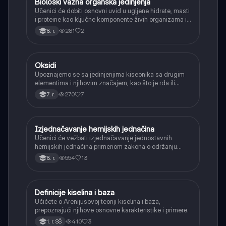
Biološki važna organska jedinjenja
Hemija
Učenici će dobiti osnovni uvid u ugljene hidrate, masti
i proteine kao ključne komponente živih organizama i
njihovu ulogu.
281
2
8. r.
Oksidi
Hemija
Upoznajemo se sa jedinjenjima kiseonika sa drugim
elementima i njihovim značajem, kao što je rđa ili
ugljen-dioksid.
270
7
7. r.
Izjednačavanje hemijskih jednačina
Hemija
Učenici će vežbati izjednačavanje jednostavnih
hemijskih jednačina primenom zakona o održanju
mase, osiguravajući isti broj atoma sa obe strane.
554
13
8. r.
Definicije kiselina i baza
Hemija
Učićete o Arenijusovoj teoriji kiselina i baza,
prepoznajući njihove osnovne karakteristike i primere.
410
3
1. r. SŠ