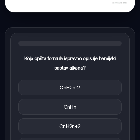
Koja opšta formula ispravno opisuje hemijski
sastav alkena?
CnH2n-2
CnHn
CnH2n+2