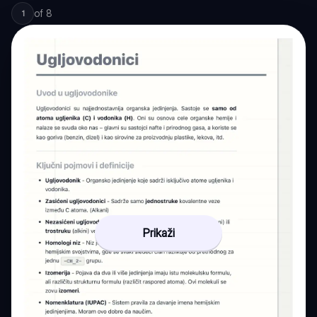
of
8
1
Prikaži