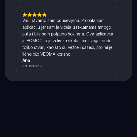
Vau, stvarno sam oduševljena. Probala sam
aplikaciju jer sam je videla u reklamama mnogo
puta i bila sam potpuno šokirana. Ova aplikacija
je POMOĆ koju želiš za školu i pre svega, nudi
toliko stvari, kao što su vežbe i sažeci, što mi je
lično bilo VEOMA korisno.
Ana
iOS korisnik