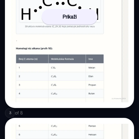
Prikaži
of
8
3