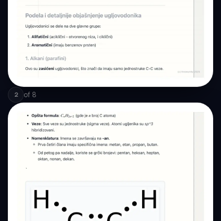
of
8
2