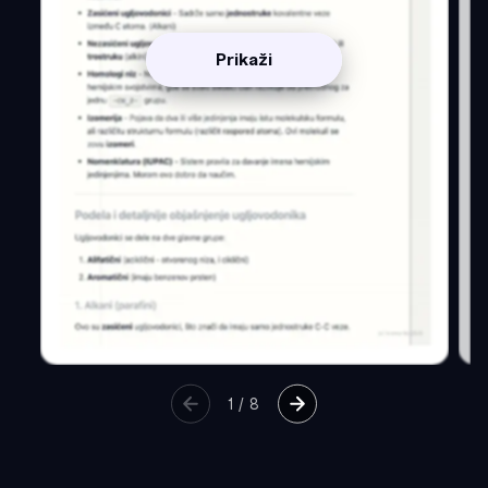
Prikaži
1
/
8