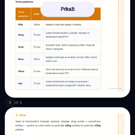
Prikaži
of
6
3