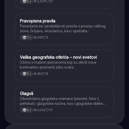
2,620
67
6. r.
(npr. jednačenje suglasnika po zvučnosti i mestu
tvorbe).
Pravopisna pravila
Srpski jezik
Ponavljaće se i produbljivati pravila o pisanju velikog
slova, brojeva, skraćenica, kao i upotreba
interpunkcije, sa posebnim fokusom na zarez u
295
3
7. r.
složenoj rečenici.
Velika geografska otkrića – novi svetovi
Istorija
Učimo o hrabrim pomorcima koji su otkrili nove
kontinente i promenili sliku sveta.
352
8
7. r.
Glagoli
Srpski jezik
Obradićemo glagolska vremena (prezent, futur I,
perfekat) i glagolske načine, kao i glagolske oblike
(infinitiv, glagolski pridevi i prilozi) i glagolski vid
1,492
73
6. r.
(svršeni i nesvršeni).