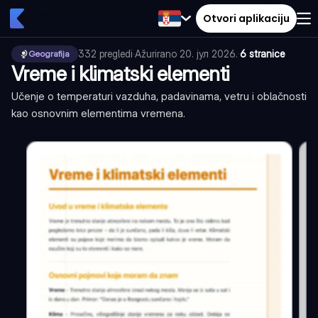
Otvori aplikaciju
332
pregledi
·
Ažurirano
20. јул 2026.
·
6 stranice
Geografija
Vreme i klimatski elementi
Učenje o temperaturi vazduha, padavinama, vetru i oblačnosti
kao osnovnim elementima vremena.