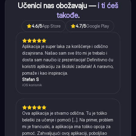
Učenici nas obožavaju —
i ti ćeš
takođe
.
4.6
/5
App Store
4.7
/5
Google Play
Aplikacija je super laka za korišćenje i odlično
dizajnirana. Našao sam sve što mi je trebalo i
dosta sam naučio iz prezentacija! Definitivno ću
koristiti aplikaciju za školski zadatak! A naravno,
pomaže i kao inspiracija.
Stefan S
iOS korisnik
Ova aplikacija je stvarno odlična. Tu je toliko
beleški za učenje i pomoći [...]. Na primer, problem
mi je francuski, a aplikacija ima toliko opcija za
pomoć. Zahvaljujući ovoj aplikaciji, poboljšao