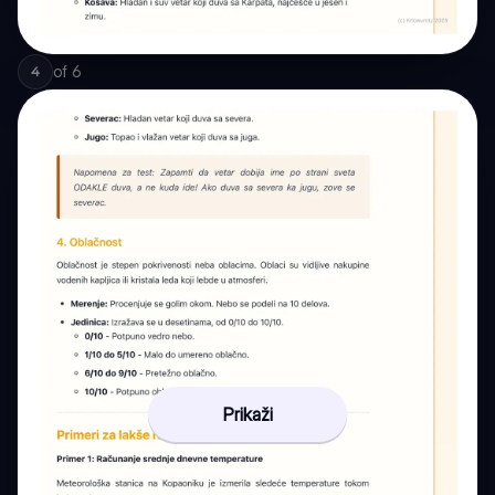
of
6
4
Prikaži