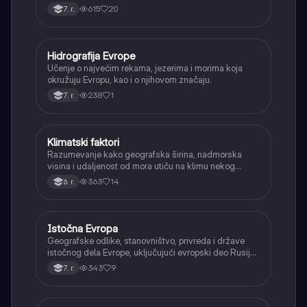
određuju.
615
20
7. r.
Hidrografija Evrope
Geografija
Učenje o najvećim rekama, jezerima i morima koja
okružuju Evropu, kao i o njihovom značaju.
238
1
7. r.
Klimatski faktori
Geografija
Razumevanje kako geografska širina, nadmorska
visina i udaljenost od mora utiču na klimu nekog
područja.
363
14
6. r.
Istočna Evropa
Geografija
Geografske odlike, stanovništvo, privreda i države
istočnog dela Evrope, uključujući evropski deo Rusije,
Ukrajinu i Belorusiju.
343
9
7. r.