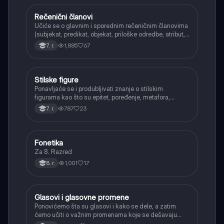
Rečenični članovi
Srpski jezik
Učiće se o glavnim i sporednim rečeničnim članovima
(subjekat, predikat, objekat, priloške odredbe, atribut,
apozicija) i njihovoj funkciji.
1,885
67
7. r.
Stilske figure
Srpski jezik
Ponavljaće se i produbljivati znanje o stilskim
figurama kao što su epitet, poređenje, metafora,
personifikacija, hiperbola, onomatopeja, aliteracija i
787
23
7. r.
asonanca, razumevajući njihovu ulogu u tekstu.
Fonetika
Srpski jezik
Za 8. Razred
1,001
17
8. r.
Glasovi i glasovne promene
Srpski jezik
Ponovićemo šta su glasovi i kako se dele, a zatim
ćemo učiti o važnim promenama koje se dešavaju
kada se glasovi nađu jedan pored drugog u rečima