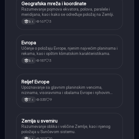
Geografska mreža i koordinate
Geografija
Razumevanje pojmova ekvatora, polova, paralele i
meridijana, kao i kako se određuje položaj na Zemlji.
167
3
6. r.
Evropa
Geografija
Učenje o položaju Evrope, njenim najvećim planinama i
rekama, kao i opštim klimatskim karakteristikama.
187
3
6. r.
Reljef Evrope
Geografija
Upoznavanje sa glavnim planinskim vencima,
nizinama, visoravnima i obalama Evrope i njihovim
nastankom.
335
9
7. r.
Zemlja u svemiru
Geografija
Razumevanje oblika i veličine Zemlje, kao i njenog
položaja u Sunčevom sistemu.
202
0
6. r.