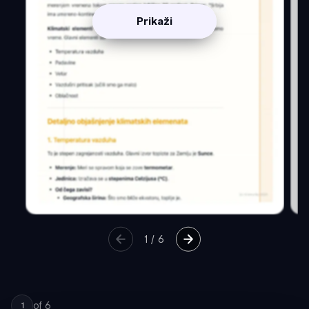
Prikaži
1
/
6
of
6
1