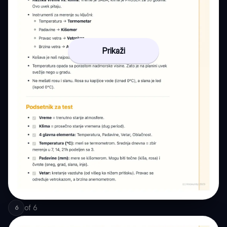
Prikaži
of
6
6