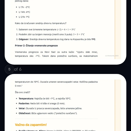
of
6
5