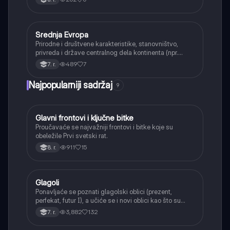
Srednja Evropa
Geografija
Prirodne i društvene karakteristike, stanovništvo,
privreda i države centralnog dela kontinenta (npr.
Poljska, Češka, Austrija).
489
7
7. r.
Najpopularniji sadržaj
9
Glavni frontovi i ključne bitke
Istorija
Proučavaće se najvažniji frontovi i bitke koje su
obeležile Prvi svetski rat.
911
15
8. r.
Glagoli
Srpski jezik
Ponavljaće se poznati glagolski oblici (prezent,
perfekat, futur I), a učiće se i novi oblici kao što su
aorist, imperfekat, pluskvamperfekat, futur II, kao i
3,882
132
7. r.
glagolski prilozi i pridevi.