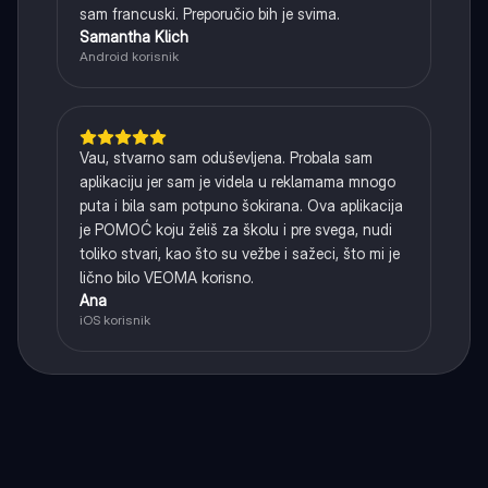
sam francuski. Preporučio bih je svima.
Samantha Klich
Android korisnik
Vau, stvarno sam oduševljena. Probala sam
aplikaciju jer sam je videla u reklamama mnogo
puta i bila sam potpuno šokirana. Ova aplikacija
je POMOĆ koju želiš za školu i pre svega, nudi
toliko stvari, kao što su vežbe i sažeci, što mi je
lično bilo VEOMA korisno.
Ana
iOS korisnik