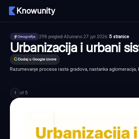
Knowunity
298
pregledi
·
Ažurirano
27. јул 2026.
·
5 stranice
Geografija
Urbanizacija i urbani si
Dodaj u Google izvore
Razumevanje procesa rasta gradova, nastanka aglomeracija, k
of
5
1