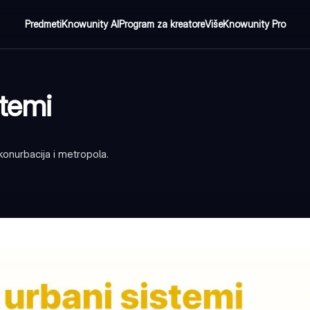
Predmeti
Knowunity AI
Program za kreatore
Više
Knowunity Pro
stemi
onurbacija i metropola.