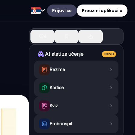
Prijavi se
Preuzmi aplikaciju
4
AI alati za učenje
NOVO
Rezime
Kartice
Kviz
Probni ispit