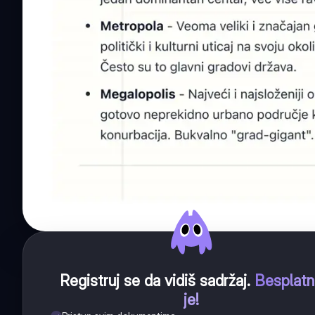
Registruj se da vidiš sadržaj
.
Besplat
je!