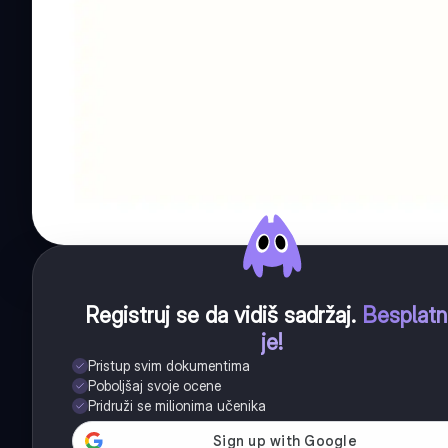
Registruj se da vidiš sadržaj
.
Besplat
je!
Pristup svim dokumentima
Poboljšaj svoje ocene
Pridruži se milionima učenika