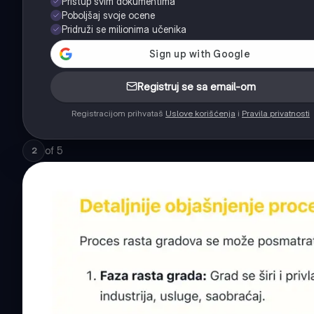
Pristup svim dokumentima
Poboljšaj svoje ocene
Pridruži se milionima učenika
Registruj se sa email-om
Registracijom prihvataš
Uslove korišćenja
i
Pravila privatnosti
of
5
2