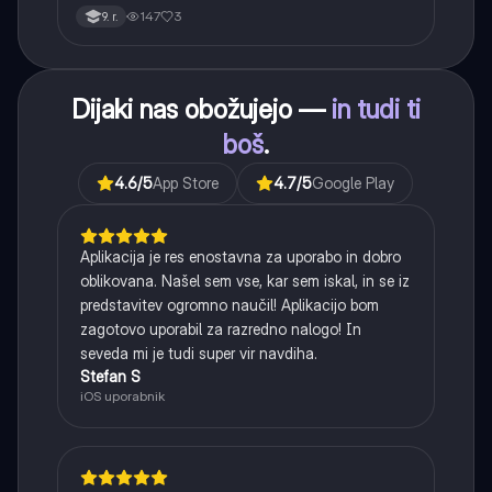
147
3
9. r.
Dijaki nas obožujejo —
in tudi ti
boš
.
4.6
/5
App Store
4.7
/5
Google Play
Aplikacija je res enostavna za uporabo in dobro
oblikovana. Našel sem vse, kar sem iskal, in se iz
predstavitev ogromno naučil! Aplikacijo bom
zagotovo uporabil za razredno nalogo! In
seveda mi je tudi super vir navdiha.
Stefan S
iOS uporabnik