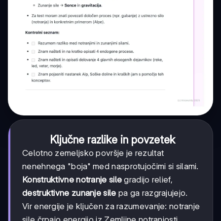
Ključne razlike in povzetek
Celotno zemeljsko površje je rezultat
nenehnega "boja" med nasprotujočimi si silami.
Konstruktivne notranje sile
gradijo relief,
destruktivne zunanje sile
pa ga razgrajujejo.
Vir energije je ključen za razumevanje: notranje
sile črpajo energijo iz Zemljine notranjosti,