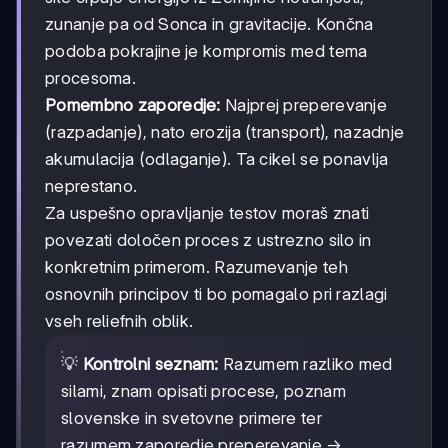
zunanje pa od Sonca in gravitacije. Končna
podoba pokrajine je kompromis med tema
procesoma.
Pomembno zaporedje:
Najprej preperevanje
(razpadanje), nato erozija (transport), nazadnje
akumulacija (odlaganje). Ta cikel se ponavlja
neprestano.
Za uspešno opravljanje testov moraš znati
povezati določen proces z ustrezno silo in
konkretnim primerom. Razumevanje teh
osnovnih principov ti bo pomagalo pri razlagi
vseh reliefnih oblik.
💡
Kontrolni seznam:
Razumem razliko med
silami, znam opisati procese, poznam
slovenske in svetovne primere ter
razumem zaporedje preperevanje →