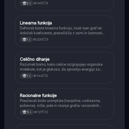
pretvorbe svetlobne energije v kemično energijo
145
3
2. l.
(fotosinteza).
Linearna funkcija
Matematika
Definirali boste linearno funkcijo, risali njen graf ter
določali koeficiente, presečišča z osmi in lastnosti
(naraščanje/padanje).
200
3
1. l.
Celično dihanje
Biologija
Razumeli bomo, kako celice razgrajujejo organske
molekule, kot je glukoza, da sprostijo energijo za
svoje delovanje.
146
2
1. l.
Racionalne funkcije
Matematika
Preučevali bodo asimptote (navpične, vodoravne,
poševne), ničle, pole in risanje grafov racionalnih
funkcij.
127
2
3. l.