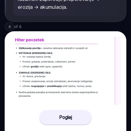
erozija → akumulacija.
of
6
6
Poglej