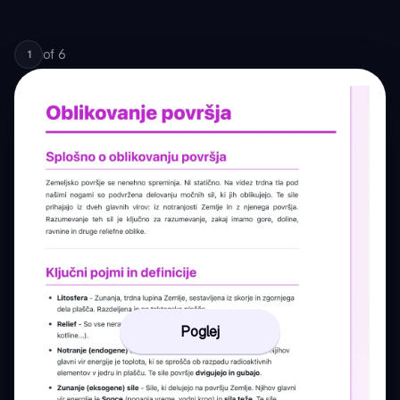
of
6
1
Poglej