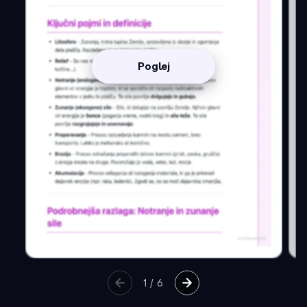
Poglej
1
/
6