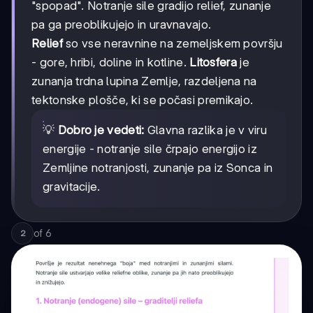
"spopad". Notranje sile gradijo relief, zunanje
pa ga preoblikujejo in uravnavajo.
Relief
so vse neravnine na zemeljskem površju
- gore, hribi, doline in kotline.
Litosfera
je
zunanja trdna lupina Zemlje, razdeljena na
tektonske plošče, ki se počasi premikajo.
💡
Dobro je vedeti:
Glavna razlika je v viru
energije - notranje sile črpajo energijo iz
Zemljine notranjosti, zunanje pa iz Sonca in
gravitacije.
of
6
2