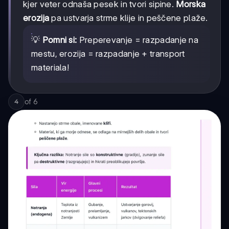
kjer veter odnaša pesek in tvori sipine.
Morska
erozija
pa ustvarja strme klije in peščene plaže.
💡
Pomni si:
Preperevanje = razpadanje na
mestu, erozija = razpadanje + transport
materiala!
of
6
4