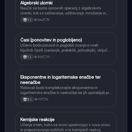
Algebrski ulomki
Matematika
Naučili se boste osnovnih operacij z algebrskimi
ulomki, kot so seštevanje, odštevanje, množenje in
deljenje.
242
5
1. l.
Časi (ponovitev in poglobljeno)
Angleščina
Učenci bodo ponovili in poglobili znanje o vseh
ključnih časih (sedanjik, preteklik, prihodnjik), vključno
s Perfect tenses (Present Perfect Continuous, Past
312
11
1. l.
Perfect, Future Perfect) in njihovo uporabo.
Eksponentne in logaritemske enačbe ter
Matematika
neenačbe
Reševali bodo kompleksnejše eksponentne in
logaritemske enačbe in neenačbe ter jih uporabljali pri
reševanju praktičnih problemov.
117
0
2. l.
Kemijske reakcije
Naravoslovje
Učenje o tem, kako se snovi spreminjajo v nove snovi,
in prepoznavanje različnih vrst kemijskih reakcij.