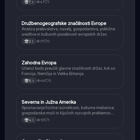
morski tokovi, ter spoznali glavne podnebne pasove
41
1
7. r.
na Zemlji.
Družbenogeografske značilnosti Evrope
Geografija
Analiza prebivalstva, naselij, gospodarstva, politične
ureditve in kulturnih posebnosti evropskih držav.
17
0
2. l.
Zahodna Evropa
Geografija
Učenci bodo preučili glavne značilnosti držav, kot so
Francija, Nemčija in Velika Britanija.
46
0
8. r.
Severna in Južna Amerika
Geografija
Spoznavanje fizične raznolikosti, kulturne mešanice,
gospodarske moči in ključnih razvojnih problemov
obeh Amerik.
10
1
4. l.