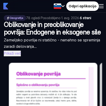
Odpri aplikacijo
78
ogledi
·
Posodobljeno
1. avg. 2026
·
6 strani
Geografija
Oblikovanje in preoblikovanje
površja: Endogene in eksogene sile
Zemeljsko površje ni statično - nenehno se spreminja
zaradi delovanja...
Prikaži več