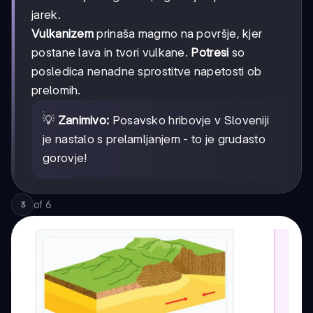
jarek.
Vulkanizem
prinaša magmo na površje, kjer
postane lava in tvori vulkane.
Potresi
so
posledica nenadne sprostitve napetosti ob
prelomih.
💡
Zanimivo:
Posavsko hribovje v Sloveniji
je nastalo s prelamljanjem - to je grudasto
gorovje!
of
6
3