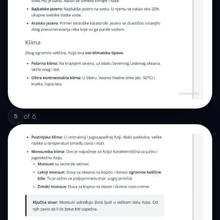
of
6
5