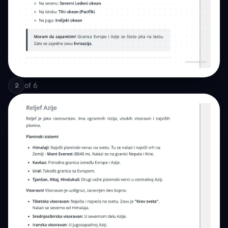
of
6
2