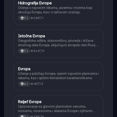
Hidrografija Evrope
Geografija
Učenje o najvećim rekama, jezerima i morima koja
okružuju Evropu, kao i o njihovom značaju.
238
1
7. r.
Istočna Evropa
Geografija
Geografske odlike, stanovništvo, privreda i države
istočnog dela Evrope, uključujući evropski deo Rusije,
Ukrajinu i Belorusiju.
343
9
7. r.
Evropa
Geografija
Učenje o položaju Evrope, njenim najvećim planinama i
rekama, kao i opštim klimatskim karakteristikama.
187
3
6. r.
Reljef Evrope
Geografija
Upoznavanje sa glavnim planinskim vencima,
nizinama, visoravnima i obalama Evrope i njihovim
nastankom.
335
9
7. r.