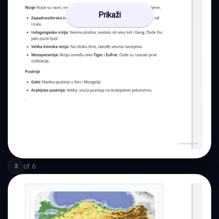
Prikaži
of
6
3