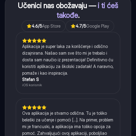
Učenici nas obožavaju —
i ti ćeš
takođe
.
4.6
/5
App Store
4.7
/5
Google Play
Aplikacija je super laka za korišćenje i odlično
dizajnirana. Našao sam sve što mi je trebalo i
dosta sam naučio iz prezentacija! Definitivno ću
koristiti aplikaciju za školski zadatak! A naravno,
pomaže i kao inspiracija.
Stefan S
iOS korisnik
Ova aplikacija je stvarno odlična. Tu je toliko
beleški za učenje i pomoći [...]. Na primer, problem
mi je francuski, a aplikacija ima toliko opcija za
pomoć. Zahvaljujući ovoj aplikaciji, poboljšao