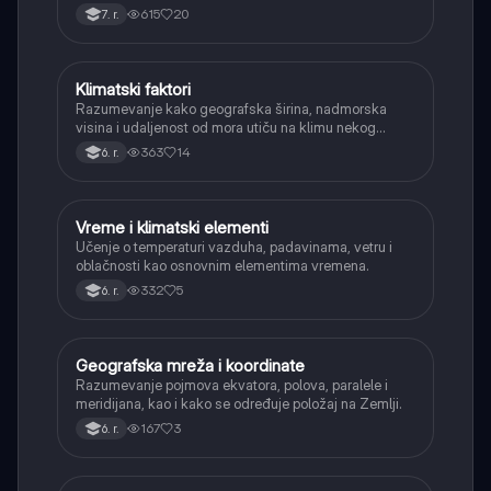
određuju.
615
20
7. r.
Klimatski faktori
Geografija
Razumevanje kako geografska širina, nadmorska
visina i udaljenost od mora utiču na klimu nekog
područja.
363
14
6. r.
Vreme i klimatski elementi
Geografija
Učenje o temperaturi vazduha, padavinama, vetru i
oblačnosti kao osnovnim elementima vremena.
332
5
6. r.
Geografska mreža i koordinate
Geografija
Razumevanje pojmova ekvatora, polova, paralele i
meridijana, kao i kako se određuje položaj na Zemlji.
167
3
6. r.