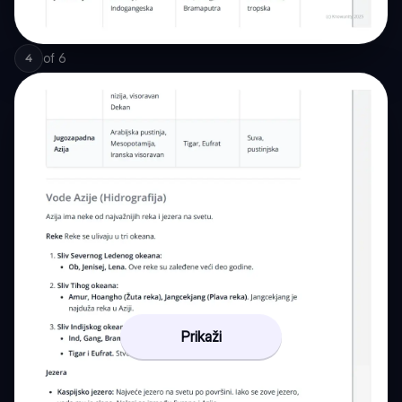
of
6
4
Prikaži