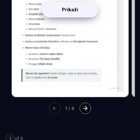
Prikaži
1
/
6
of
6
1