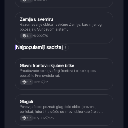
Zemlja u svemiru
Geografija
Razumevanje oblika i veličine Zemlje, kao i njenog
položaja u Sunčevom sistemu.
202
0
6. r.
Najpopularniji sadržaj
9
Glavni frontovi i ključne bitke
Istorija
Proučavaće se najvažniji frontovi i bitke koje su
obeležile Prvi svetski rat.
911
15
8. r.
Glagoli
Srpski jezik
Ponavljaće se poznati glagolski oblici (prezent,
perfekat, futur I), a učiće se i novi oblici kao što su
aorist, imperfekat, pluskvamperfekat, futur II, kao i
3,882
132
7. r.
glagolski prilozi i pridevi.