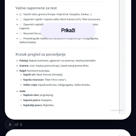
Prikaži
of
6
6