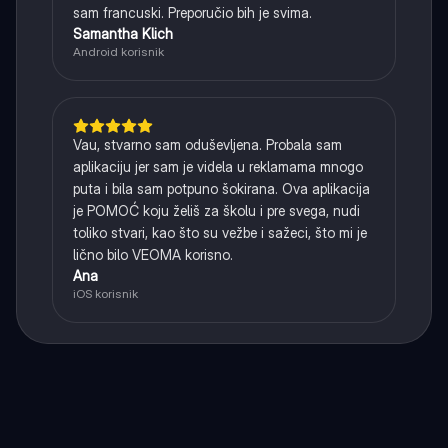
sam francuski. Preporučio bih je svima.
Samantha Klich
Android korisnik
Vau, stvarno sam oduševljena. Probala sam
aplikaciju jer sam je videla u reklamama mnogo
puta i bila sam potpuno šokirana. Ova aplikacija
je POMOĆ koju želiš za školu i pre svega, nudi
toliko stvari, kao što su vežbe i sažeci, što mi je
lično bilo VEOMA korisno.
Ana
iOS korisnik