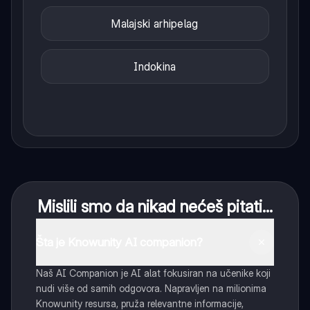
Malajski arhipelag
Indokina
Mislili smo da nikad nećeš pitati...
Šta je Knowunity AI companion?
Naš AI Companion je AI alat fokusiran na učenike koji
nudi više od samih odgovora. Napravljen na milionima
Knowunity resursa, pruža relevantne informacije,