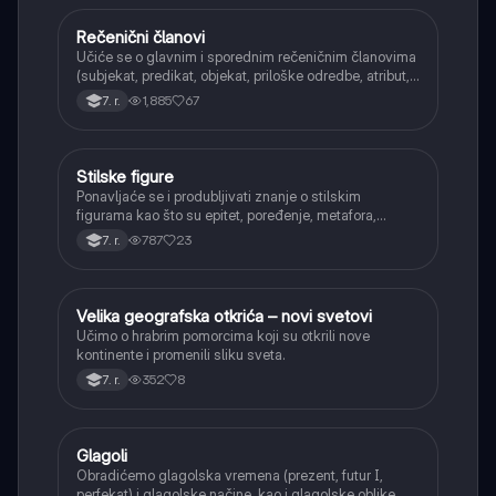
Rečenični članovi
Srpski jezik
Učiće se o glavnim i sporednim rečeničnim članovima
(subjekat, predikat, objekat, priloške odredbe, atribut,
apozicija) i njihovoj funkciji.
1,885
67
7. r.
Stilske figure
Srpski jezik
Ponavljaće se i produbljivati znanje o stilskim
figurama kao što su epitet, poređenje, metafora,
personifikacija, hiperbola, onomatopeja, aliteracija i
787
23
7. r.
asonanca, razumevajući njihovu ulogu u tekstu.
Velika geografska otkrića – novi svetovi
Istorija
Učimo o hrabrim pomorcima koji su otkrili nove
kontinente i promenili sliku sveta.
352
8
7. r.
Glagoli
Srpski jezik
Obradićemo glagolska vremena (prezent, futur I,
perfekat) i glagolske načine, kao i glagolske oblike