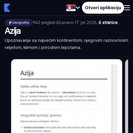
Otvori aplikaciju
942
pregledi
·
Ažurirano
17. јул 2026.
·
6 stranice
Geografija
Azija
Upoznavanje sa najvećim kontinentom, njegovim raznovrsnim
reljefom, klimom i prirodnim lepotama.