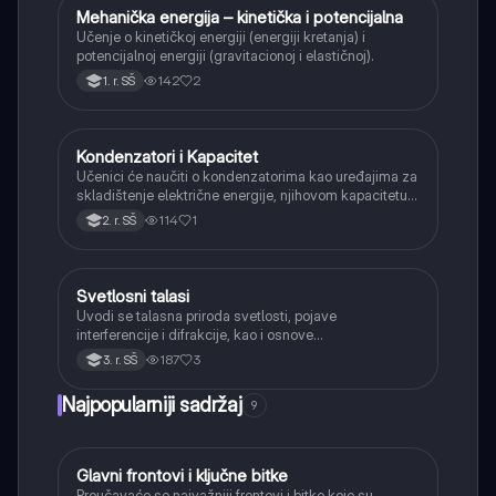
Mehanička energija – kinetička i potencijalna
Fizika
Učenje o kinetičkoj energiji (energiji kretanja) i
potencijalnoj energiji (gravitacionoj i elastičnoj).
142
2
1. r. SŠ
Kondenzatori i Kapacitet
Fizika
Učenici će naučiti o kondenzatorima kao uređajima za
skladištenje električne energije, njihovom kapacitetu i
načinima vezivanja (serijski i paralelno).
114
1
2. r. SŠ
Svetlosni talasi
Fizika
Uvodi se talasna priroda svetlosti, pojave
interferencije i difrakcije, kao i osnove
elektromagnetnog spektra.
187
3
3. r. SŠ
Najpopularniji sadržaj
9
Glavni frontovi i ključne bitke
Istorija
Proučavaće se najvažniji frontovi i bitke koje su