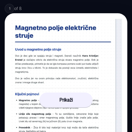
of
8
1
Prikaži