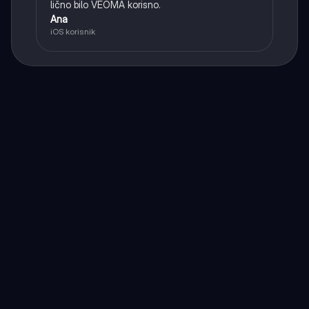
lično bilo VEOMA korisno.
Ana
iOS korisnik