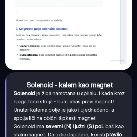
Solenoid - kalem kao magnet
Solenoid
je žica namotana u spiralu, i kada kroz
njega teče struja - bum, imaš pravi magnet!
Unutar kalema polje je jako i ujednačeno, a
spolja liči na obični šipkasti magnet.
Solenoid ima
severni (N) i južni (S) pol
, baš kao
stalni magnet. Da odredišpolare, koristi
pravilo