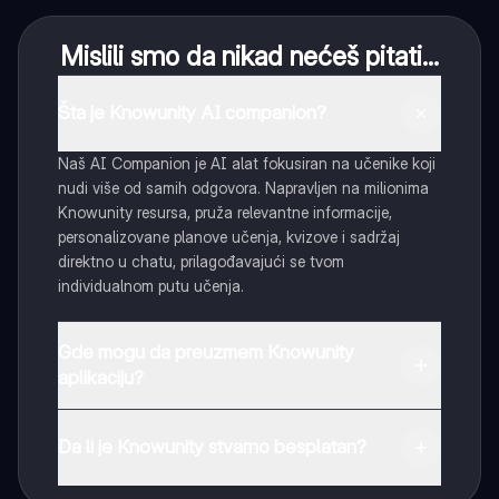
Mislili smo da nikad nećeš pitati...
Šta je Knowunity AI companion?
Naš AI Companion je AI alat fokusiran na učenike koji
nudi više od samih odgovora. Napravljen na milionima
Knowunity resursa, pruža relevantne informacije,
personalizovane planove učenja, kvizove i sadržaj
direktno u chatu, prilagođavajući se tvom
individualnom putu učenja.
Gde mogu da preuzmem Knowunity
aplikaciju?
Možeš preuzeti aplikaciju sa Google Play Store-a i
Apple App Store-a.
Da li je Knowunity stvarno besplatan?
Tako je! Uživaj u besplatnom pristupu sadržaju za