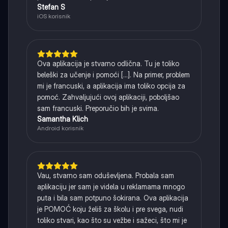
Stefan S
iOS korisnik
Ova aplikacija je stvarno odlična. Tu je toliko
beleški za učenje i pomoći [...]. Na primer, problem
mi je francuski, a aplikacija ima toliko opcija za
pomoć. Zahvaljujući ovoj aplikaciji, poboljšao
sam francuski. Preporučio bih je svima.
Samantha Klich
Android korisnik
Vau, stvarno sam oduševljena. Probala sam
aplikaciju jer sam je videla u reklamama mnogo
puta i bila sam potpuno šokirana. Ova aplikacija
je POMOĆ koju želiš za školu i pre svega, nudi
toliko stvari, kao što su vežbe i sažeci, što mi je