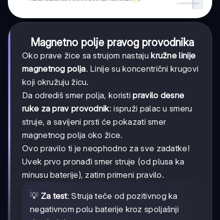
Magnetno polje pravog provodnika
Oko prave žice sa strujom nastaju
kružne linije
magnetnog polja
. Linije su koncentrični krugovi
koji okružuju žicu.
Da odrediš smer polja, koristi
pravilo desne
ruke za prav provodnik
: ispruži palac u smeru
struje, a savijeni prsti će pokazati smer
magnetnog polja oko žice.
Ovo pravilo ti je neophodno za sve zadatke!
Uvek prvo pronađi smer struje (od plusa ka
minusu baterije), zatim primeni pravilo.
💡
Za test
: Struja teče od pozitivnog ka
negativnom polu baterije kroz spoljašnji