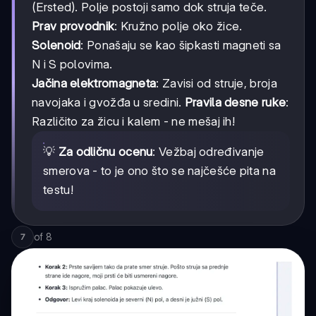
(Ersted). Polje postoji samo dok struja teče.
Prav provodnik
: Kružno polje oko žice.
Solenoid
: Ponašaju se kao šipkasti magneti sa
N i S polovima.
Jačina elektromagneta
: Zavisi od struje, broja
navojaka i gvožđa u sredini.
Pravila desne ruke
:
Različito za žicu i kalem - ne mešaj ih!
💡
Za odličnu ocenu
: Vežbaj određivanje
smerova - to je ono što se najčešće pita na
testu!
of
8
7