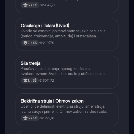
frekvencija) i primerima poput klatna i sistema opruga-
204
1
3. r. SŠ
masa.
Oscilacije i Talasi (Uvod)
Fizika
Uvode se osnovni pojmovi harmonijskih oscilacija
(period, frekvencija, amplituda) i vrste talasa
(transverzalni, longitudinalni), kao i karakteristike
210
0
2. r. SŠ
zvučnih talasa.
Sila trenja
Fizika
Proučavanje sile trenja, njenog značaja u
svakodnevnom životu i faktora koji utiču na njenu
veličinu.
307
2
1. r. SŠ
Električna struja i Ohmov zakon
Fizika
Učenici će definisati električnu struju, smer struje,
jačinu struje i primeniti Ohmov zakon za deo i celo
kolo.
127
0
3. r. SŠ