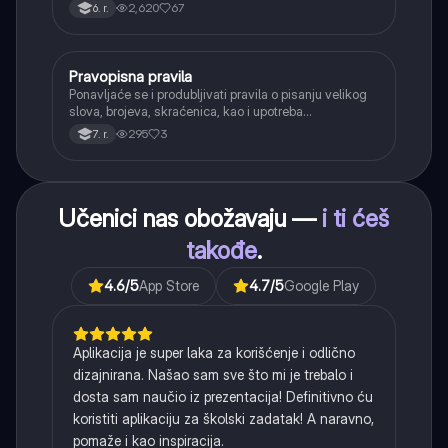
kada se glasovi nađu jedan pored drugog u rečima
2,620
67
6. r.
(npr. jednačenje suglasnika po zvučnosti i mestu
tvorbe).
Pravopisna pravila
Srpski jezik
Ponavljaće se i produbljivati pravila o pisanju velikog
slova, brojeva, skraćenica, kao i upotreba
interpunkcije, sa posebnim fokusom na zarez u
295
3
7. r.
složenoj rečenici.
Učenici nas obožavaju —
i ti ćeš
takođe
.
4.6
/5
App Store
4.7
/5
Google Play
Aplikacija je super laka za korišćenje i odlično
dizajnirana. Našao sam sve što mi je trebalo i
dosta sam naučio iz prezentacija! Definitivno ću
koristiti aplikaciju za školski zadatak! A naravno,
pomaže i kao inspiracija.