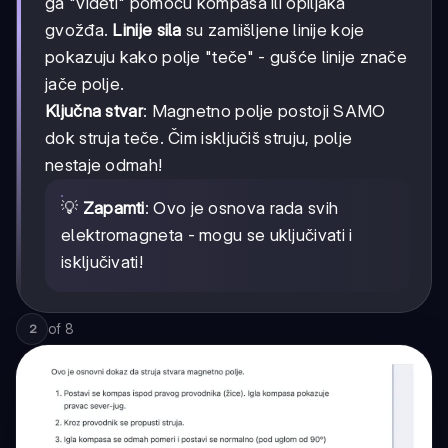
ga "videti" pomoću kompasa ili opiljaka
gvožđa.
Linije sila
su zamišljene linije koje
pokazuju kako polje "teče" - gušće linije znače
jače polje.
Ključna stvar
: Magnetno polje postoji SAMO
dok struja teče. Čim isključiš struju, polje
nestaje odmah!
💡
Zapamti
: Ovo je osnova rada svih
elektromagneta - mogu se uključivati i
isključivati!
of
8
2