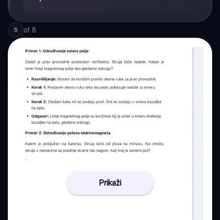
of
8
5
Prikaži