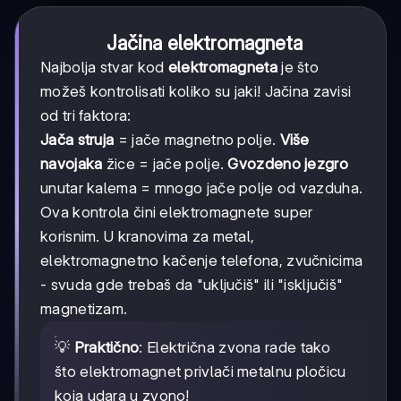
Jačina elektromagneta
Najbolja stvar kod
elektromagneta
je što
možeš kontrolisati koliko su jaki! Jačina zavisi
od tri faktora:
Jača struja
= jače magnetno polje.
Više
navojaka
žice = jače polje.
Gvozdeno jezgro
unutar kalema = mnogo jače polje od vazduha.
Ova kontrola čini elektromagnete super
korisnim. U kranovima za metal,
elektromagnetno kačenje telefona, zvučnicima
- svuda gde trebaš da "uključiš" ili "isključiš"
magnetizam.
💡
Praktično
: Električna zvona rade tako
što elektromagnet privlači metalnu pločicu
koja udara u zvono!