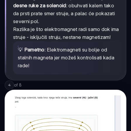
desne ruke za solenoid
: obuhvati kalem tako
da prsti prate smer struje, a palac će pokazati
severni pol.
Razlika je što elektromagnet radi samo dok ima
struje - isključiš struju, nestane magnetizam!
💡
Pametno
: Elektromagneti su bolje od
stalnih magneta jer možeš kontrolisati kada
rade!
of
8
4