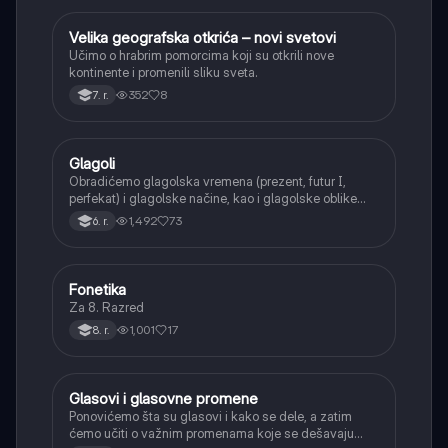
Velika geografska otkrića – novi svetovi
Istorija
Učimo o hrabrim pomorcima koji su otkrili nove
kontinente i promenili sliku sveta.
352
8
7. r.
Glagoli
Srpski jezik
Obradićemo glagolska vremena (prezent, futur I,
perfekat) i glagolske načine, kao i glagolske oblike
(infinitiv, glagolski pridevi i prilozi) i glagolski vid
1,492
73
6. r.
(svršeni i nesvršeni).
Fonetika
Srpski jezik
Za 8. Razred
1,001
17
8. r.
Glasovi i glasovne promene
Srpski jezik
Ponovićemo šta su glasovi i kako se dele, a zatim
ćemo učiti o važnim promenama koje se dešavaju