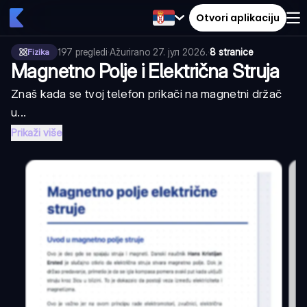
Otvori aplikaciju
197
pregledi
·
Ažurirano
27. јул 2026.
·
8 stranice
Fizika
Magnetno Polje i Električna Struja
Znaš kada se tvoj telefon prikači na magnetni držač
u...
Prikaži više