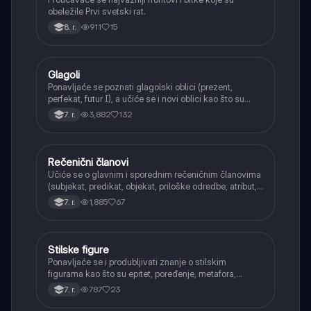
obeležile Prvi svetski rat.
911
15
8. r.
Glagoli
Srpski jezik
Ponavljaće se poznati glagolski oblici (prezent,
perfekat, futur I), a učiće se i novi oblici kao što su
aorist, imperfekat, pluskvamperfekat, futur II, kao i
3,882
132
7. r.
glagolski prilozi i pridevi.
Rečenični članovi
Srpski jezik
Učiće se o glavnim i sporednim rečeničnim članovima
(subjekat, predikat, objekat, priloške odredbe, atribut,
apozicija) i njihovoj funkciji.
1,885
67
7. r.
Stilske figure
Srpski jezik
Ponavljaće se i produbljivati znanje o stilskim
figurama kao što su epitet, poređenje, metafora,
personifikacija, hiperbola, onomatopeja, aliteracija i
787
23
7. r.
asonanca, razumevajući njihovu ulogu u tekstu.