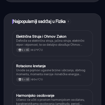
učenje, povezuj se sa drugim učenicima i dobijaj
trenutnu pomoć – sve na dohvat ruke.
Najpopularniji sadržaj u Fizika
9
Električna Struja i Ohmov Zakon
Fizika
Definiše se električna struja, jačina struje, električni
otpor i otpornost, te se detaljno obrađuje Ohmov
zakon za deo i celo električno kolo.
279
2
2. r. SŠ
Rotaciono kretanje
Fizika
Uvode se pojmovi ugaone brzine i ubrzanja, obrtnog
momenta, momenta inercije i kinetičke energije
rotacije.
541
0
3. r. SŠ
Harmonijsko oscilovanje
Fizika
Učenici će učiti o prostom harmonijskom oscilatoru,
karakteristikama oscilovanja (amplituda, period,