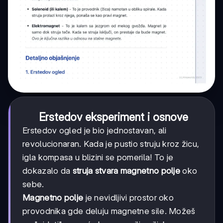
Erstedov eksperiment i osnove
Erstedov ogled je bio jednostavan, ali
revolucionaran. Kada je pustio struju kroz žicu,
igla kompasa u blizini se pomerila! To je
dokazalo da
struja stvara magnetno polje
oko
sebe.
Magnetno polje
je nevidljivi prostor oko
provodnika gde deluju magnetne sile. Možeš