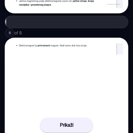
of
8
8
Prikaži