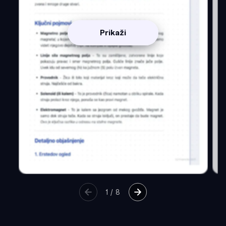
Prikaži
1
/
8