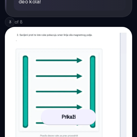
deo kola!
of
8
3
Prikaži