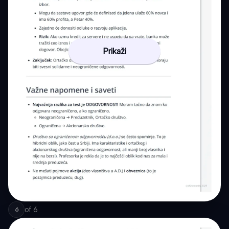
Prikaži
of
6
6