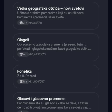
Velika geografska otkrića – novi svetovi
Istorija
Učimo o hrabrim pomorcima koji su otkrili nove
kontinente i promenili sliku sveta.
352
8
7. r.
Glagoli
Srpski jezik
Obradićemo glagolska vremena (prezent, futur I,
perfekat) i glagolske načine, kao i glagolske oblike
(infinitiv, glagolski pridevi i prilozi) i glagolski vid
1,492
73
6. r.
(svršeni i nesvršeni).
Fonetika
Srpski jezik
Za 8. Razred
1,001
17
8. r.
Glasovi i glasovne promene
Srpski jezik
Ponovićemo šta su glasovi i kako se dele, a zatim
ćemo učiti o važnim promenama koje se dešavaju
kada se glasovi nađu jedan pored drugog u rečima