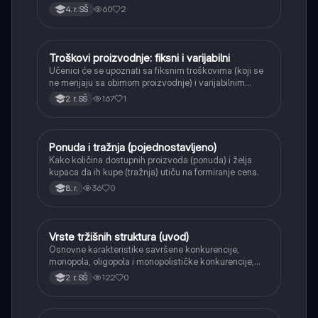
60
2
4. r. SŠ
Troškovi proizvodnje: fiksni i varijabilni
Ekonomija
Učenici će se upoznati sa fiksnim troškovima (koji se
ne menjaju sa obimom proizvodnje) i varijabilnim
troškovima (koji se menjaju), kao i ukupnim
167
1
2. r. SŠ
troškovima.
Ponuda i tražnja (pojednostavljeno)
Ekonomija
Kako količina dostupnih proizvoda (ponuda) i želja
kupaca da ih kupe (tražnja) utiču na formiranje cena.
36
0
8. r.
Vrste tržišnih struktura (uvod)
Ekonomija
Osnovne karakteristike savršene konkurencije,
monopola, oligopola i monopolističke konkurencije,
kao različitih oblika tržišta.
122
0
2. r. SŠ