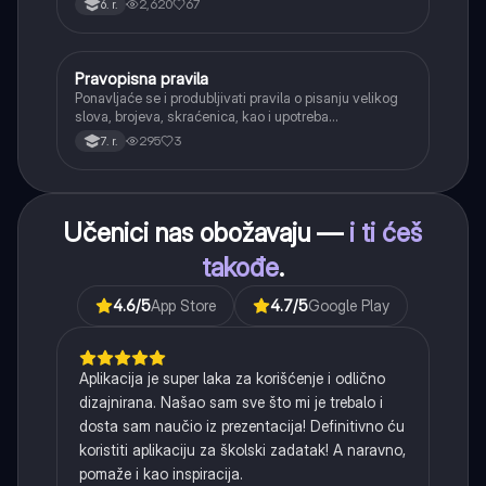
2,620
67
6. r.
(npr. jednačenje suglasnika po zvučnosti i mestu
tvorbe).
Pravopisna pravila
Srpski jezik
Ponavljaće se i produbljivati pravila o pisanju velikog
slova, brojeva, skraćenica, kao i upotreba
interpunkcije, sa posebnim fokusom na zarez u
295
3
7. r.
složenoj rečenici.
Učenici nas obožavaju —
i ti ćeš
takođe
.
4.6
/5
App Store
4.7
/5
Google Play
Aplikacija je super laka za korišćenje i odlično
dizajnirana. Našao sam sve što mi je trebalo i
dosta sam naučio iz prezentacija! Definitivno ću
koristiti aplikaciju za školski zadatak! A naravno,
pomaže i kao inspiracija.