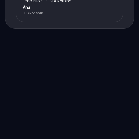
lično bilo VEOMA korisno.
Ana
iOS korisnik