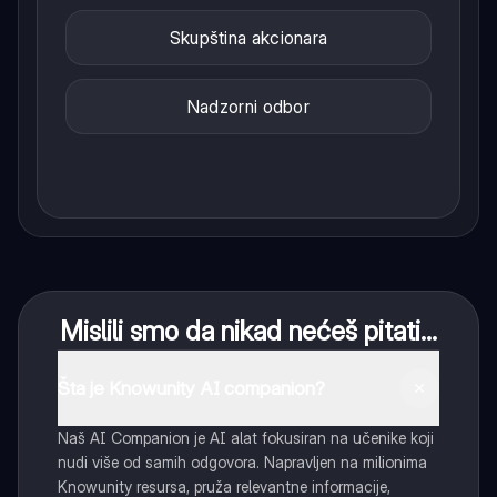
Skupština akcionara
Nadzorni odbor
Mislili smo da nikad nećeš pitati...
Šta je Knowunity AI companion?
Naš AI Companion je AI alat fokusiran na učenike koji
nudi više od samih odgovora. Napravljen na milionima
Knowunity resursa, pruža relevantne informacije,