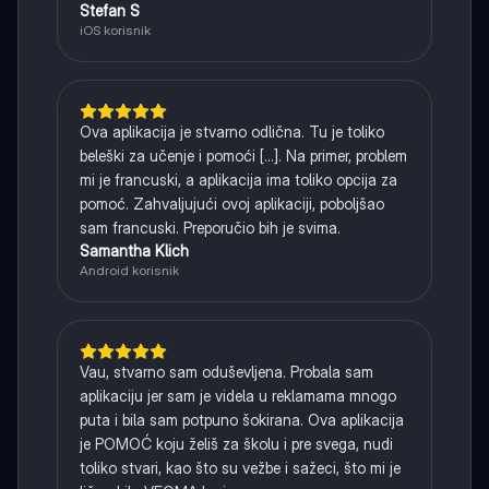
Stefan S
iOS korisnik
Ova aplikacija je stvarno odlična. Tu je toliko
beleški za učenje i pomoći [...]. Na primer, problem
mi je francuski, a aplikacija ima toliko opcija za
pomoć. Zahvaljujući ovoj aplikaciji, poboljšao
sam francuski. Preporučio bih je svima.
Samantha Klich
Android korisnik
Vau, stvarno sam oduševljena. Probala sam
aplikaciju jer sam je videla u reklamama mnogo
puta i bila sam potpuno šokirana. Ova aplikacija
je POMOĆ koju želiš za školu i pre svega, nudi
toliko stvari, kao što su vežbe i sažeci, što mi je