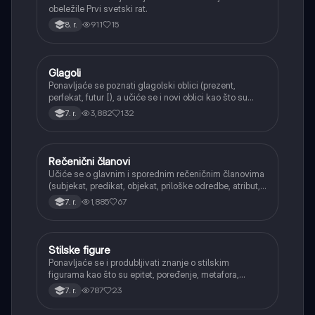
obeležile Prvi svetski rat.
911
15
8. r.
Glagoli
Srpski jezik
Ponavljaće se poznati glagolski oblici (prezent,
perfekat, futur I), a učiće se i novi oblici kao što su
aorist, imperfekat, pluskvamperfekat, futur II, kao i
3,882
132
7. r.
glagolski prilozi i pridevi.
Rečenični članovi
Srpski jezik
Učiće se o glavnim i sporednim rečeničnim članovima
(subjekat, predikat, objekat, priloške odredbe, atribut,
apozicija) i njihovoj funkciji.
1,885
67
7. r.
Stilske figure
Srpski jezik
Ponavljaće se i produbljivati znanje o stilskim
figurama kao što su epitet, poređenje, metafora,
personifikacija, hiperbola, onomatopeja, aliteracija i
787
23
7. r.
asonanca, razumevajući njihovu ulogu u tekstu.