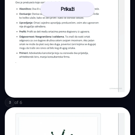
Prikaži
of
6
3