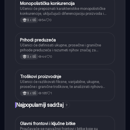
Monopolistička konkurencija
Ekonomija
Učenici će prepoznati karakteristike monopolističke
konkurencije, uključujući diferencijaciju proizvoda i
ponašanje preduzeća.
54
0
3. r. SŠ
Prihodi preduzeća
Ekonomija
Učenici će definisati ukupne, prosečne i granične
prihode preduzeća i razumeti njihov značaj za
poslovne odluke.
44
0
3. r. SŠ
Troškovi proizvodnje
Ekonomija
Učenici će razlikovati fiksne, varijabilne, ukupne,
prosečne i granične troškove, te analizirati njihovo
ponašanje u kratkom i dugom roku.
185
1
3. r. SŠ
Najpopularniji sadržaj
9
Glavni frontovi i ključne bitke
Istorija
Proučavaće se najvažniji frontovi i bitke koje su