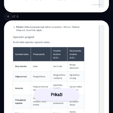
of
6
4
Prikaži