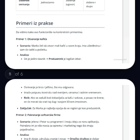
of
6
5