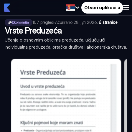
Otvori aplikaciju
107
pregledi
·
Ažurirano
28. јул 2026.
·
6 stranice
Ekonomija
Vrste Preduzeća
Učenje o osnovnim oblicima preduzeća, uključujući
individualna preduzeća, ortačka društva i akcionarska društva.