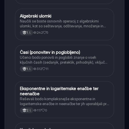
Algebrski ulomki
Matematika
Naučili se boste osnovnih operacij z algebrskimi
ulomki, kot so seštevanje, odštevanje, množenje in
deljenje.
242
5
1. l.
Časi (ponovitev in poglobljeno)
Angleščina
Učenci bodo ponovili in poglobili znanje o vseh
ključnih časih (sedanjik, preteklik, prihodnjik), vključno
s Perfect tenses (Present Perfect Continuous, Past
312
11
1. l.
Perfect, Future Perfect) in njihovo uporabo.
Eksponentne in logaritemske enačbe ter
Matematika
neenačbe
Reševali bodo kompleksnejše eksponentne in
logaritemske enačbe in neenačbe ter jih uporabljali pri
reševanju praktičnih problemov.
117
0
2. l.