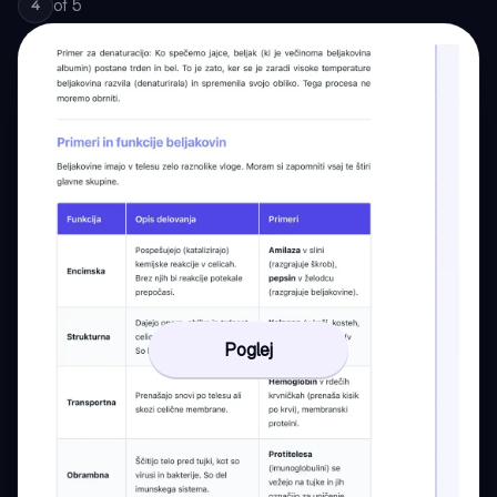
of
5
4
Poglej