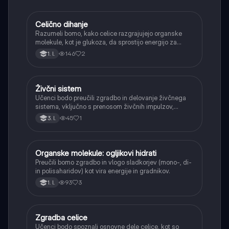
Celično dihanje
Biologija
Razumeli bomo, kako celice razgrajujejo organske
molekule, kot je glukoza, da sprostijo energijo za
svoje delovanje.
146
2
1. l.
Živčni sistem
Biologija
Učenci bodo preučili zgradbo in delovanje živčnega
sistema, vključno s prenosom živčnih impulzov,
sinapsami, nevrotransmiterji ter višjimi funkcijami
45
1
3. l.
možganov.
Organske molekule: ogljikovi hidrati
Biologija
Preučili bomo zgradbo in vlogo sladkorjev (mono-, di-
in polisaharidov) kot vira energije in gradnikov.
93
3
1. l.
Zgradba celice
Biologija
Učenci bodo spoznali osnovne dele celice, kot so