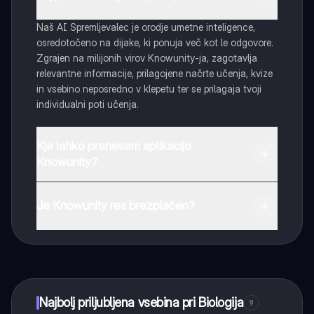
Naš AI Spremljevalec je orodje umetne inteligence,
osredotočeno na dijake, ki ponuja več kot le odgovore.
Zgrajen na milijonih virov Knowunity-ja, zagotavlja
relevantne informacije, prilagojene načrte učenja, kvize
in vsebino neposredno v klepetu ter se prilagaja tvoji
individualni poti učenja.
Kje lahko prenesem aplikacijo
Knowunity?
Aplikacijo lahko preneseš iz Google Play Store ali Apple
App Store.
Je Knowunity res brezplačen?
Tako je! Uživaj v brezplačnem dostopu do učnih vsebin,
se povezuj s sošolci in dobi takojšnjo pomoč – vse na
dosegu roke.
Najbolj priljubljena vsebina pri Biologija
9