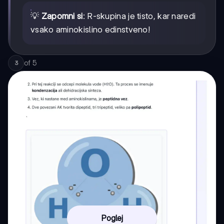
💡
Zapomni si
: R-skupina je tisto, kar naredi
vsako aminokislino edinstveno!
of
5
3
Poglej