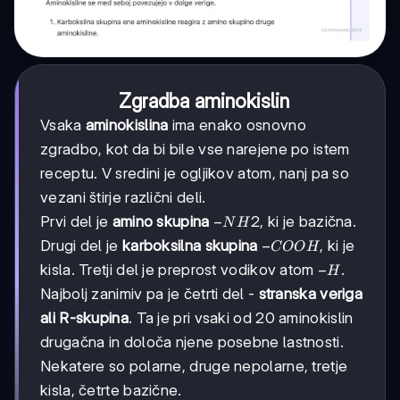
Zgradba aminokislin
Vsaka
aminokislina
ima enako osnovno
zgradbo, kot da bi bile vse narejene po istem
receptu. V sredini je ogljikov atom, nanj pa so
vezani štirje različni deli.
-
−
2
Prvi del je
amino skupina
, ki je bazična.
N
H
NH2
-
−
Drugi del je
karboksilna skupina
, ki je
COO
H
COOH
-
−
kisla. Tretji del je preprost vodikov atom
.
H
H
Najbolj zanimiv pa je četrti del -
stranska veriga
ali R-skupina
. Ta je pri vsaki od 20 aminokislin
drugačna in določa njene posebne lastnosti.
Nekatere so polarne, druge nepolarne, tretje
kisla, četrte bazične.