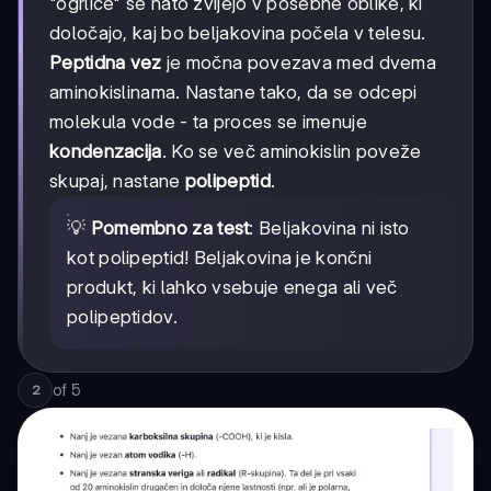
"ogrlice" se nato zvijejo v posebne oblike, ki
določajo, kaj bo beljakovina počela v telesu.
Peptidna vez
je močna povezava med dvema
aminokislinama. Nastane tako, da se odcepi
molekula vode - ta proces se imenuje
kondenzacija
. Ko se več aminokislin poveže
skupaj, nastane
polipeptid
.
💡
Pomembno za test
: Beljakovina ni isto
kot polipeptid! Beljakovina je končni
produkt, ki lahko vsebuje enega ali več
polipeptidov.
of
5
2