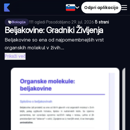
Odpri aplikacijo
111
ogledi
·
Posodobljeno
29. jul. 2026
·
5 strani
Biologija
Beljakovine: Gradniki Življenja
Beljakovine so ena od najpomembnejših vrst
organskih molekul v živih...
Prikaži več