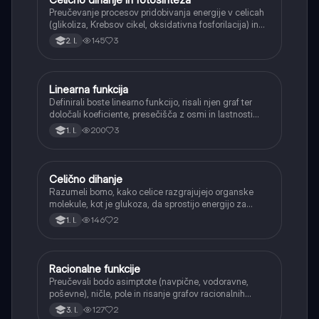
Preučevanje procesov pridobivanja energije v celicah
(glikoliza, Krebsov cikel, oksidativna fosforilacija) in
pretvorbe svetlobne energije v kemično energijo
145
3
2. l.
(fotosinteza).
Linearna funkcija
Matematika
Definirali boste linearno funkcijo, risali njen graf ter
določali koeficiente, presečišča z osmi in lastnosti
(naraščanje/padanje).
200
3
1. l.
Celično dihanje
Biologija
Razumeli bomo, kako celice razgrajujejo organske
molekule, kot je glukoza, da sprostijo energijo za
svoje delovanje.
146
2
1. l.
Racionalne funkcije
Matematika
Preučevali bodo asimptote (navpične, vodoravne,
poševne), ničle, pole in risanje grafov racionalnih
funkcij.
127
2
3. l.