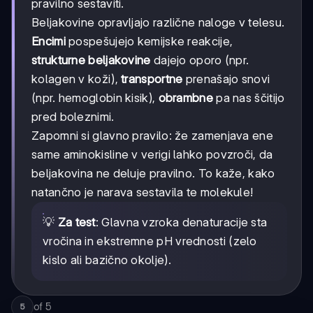
pravilno sestaviti.
Beljakovine opravljajo različne naloge v telesu.
Encimi
pospešujejo kemijske reakcije,
strukturne beljakovine
dajejo oporo (npr.
kolagen v koži),
transportne
prenašajo snovi
(npr. hemoglobin kisik),
obrambne
pa nas ščitijo
pred boleznimi.
Zapomni si glavno pravilo: že zamenjava ene
same aminokisline v verigi lahko povzroči, da
beljakovina ne deluje pravilno. To kaže, kako
natančno je narava sestavila te molekule!
💡
Za test
: Glavna vzroka denaturacije sta
vročina in ekstremne pH vrednosti (zelo
kislo ali bazično okolje).
of
5
5