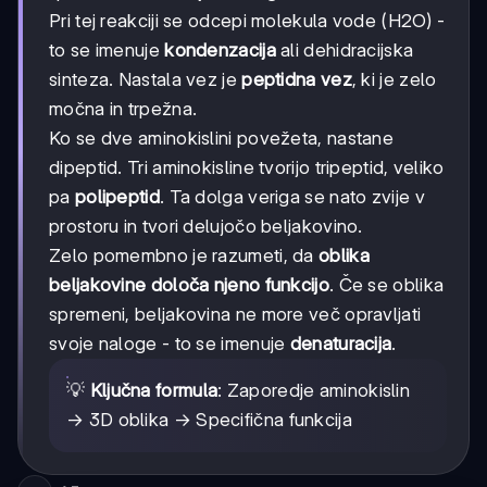
Pri tej reakciji se odcepi molekula vode (H2O) -
to se imenuje
kondenzacija
ali dehidracijska
sinteza. Nastala vez je
peptidna vez
, ki je zelo
močna in trpežna.
Ko se dve aminokislini povežeta, nastane
dipeptid. Tri aminokisline tvorijo tripeptid, veliko
pa
polipeptid
. Ta dolga veriga se nato zvije v
prostoru in tvori delujočo beljakovino.
Zelo pomembno je razumeti, da
oblika
beljakovine določa njeno funkcijo
. Če se oblika
spremeni, beljakovina ne more več opravljati
svoje naloge - to se imenuje
denaturacija
.
💡
Ključna formula
: Zaporedje aminokislin
→ 3D oblika → Specifična funkcija