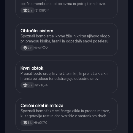
celična membrana, citoplazma in jedro, ter njihove
vloge.
108
4
8. r.
Obtočilni sistem
Biologija
Spoznali bomo srce, krvne žile in kri ter njihovo vlogo
pri prenosu kisika, hranil in odpadnih snovi po telesu.
42
2
9. r.
Krvni obtok
Biologija
Preučili bodo srce, krvne žile in kri, ki prenaša kisik in
hranila po telesu ter odstranjuje odpadne snovi.
91
4
8. r.
Celični cikel in mitoza
Biologija
Spoznali bomo faze celičnega cikla in proces mitoze,
ki zagotavlja rast in obnovo tkiv z nastankom dveh
identičnih hčerinskih celic.
65
0
1. l.