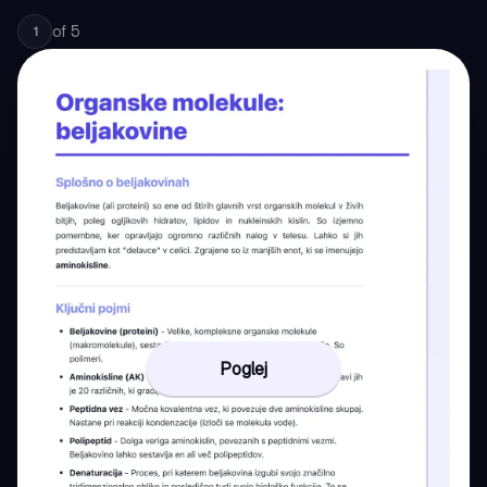
of
5
1
Poglej