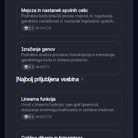
Mejoza in nastanek spolnih celic
Biologija
Podrobno bodo preučili proces mejoze, ki zagotavlja
genetsko variabilnost in nastanek haploidnih spolnih
celic (gamet).
114
0
2. l.
Izražanje genov
Biologija
Podrobna analiza procesov transkripcije in translacije,
genetskega koda in sinteze proteinov.
32
1
4. l.
Najbolj priljubljena vsebina
9
Linearna funkcija
Matematika
Uvod v linearno funkcijo, njen graf (premica),
določanje smernega koeficienta in začetne vrednosti.
Učenci bodo znali narisati graf linearne funkcije.
201
2
8. r.
Celično dihanje in fotosinteza
Naravoslovje