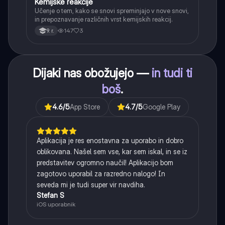
Kemijske reakcije
Naravoslovje
Učenje o tem, kako se snovi spreminjajo v nove snovi,
in prepoznavanje različnih vrst kemijskih reakcij.
147
3
9. r.
Dijaki nas obožujejo —
in tudi ti
boš
.
4.6
/5
App Store
4.7
/5
Google Play
Aplikacija je res enostavna za uporabo in dobro
oblikovana. Našel sem vse, kar sem iskal, in se iz
predstavitev ogromno naučil! Aplikacijo bom
zagotovo uporabil za razredno nalogo! In
seveda mi je tudi super vir navdiha.
Stefan S
iOS uporabnik