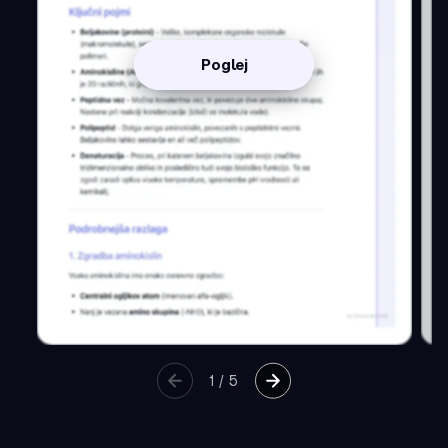
Poglej
1
/
5