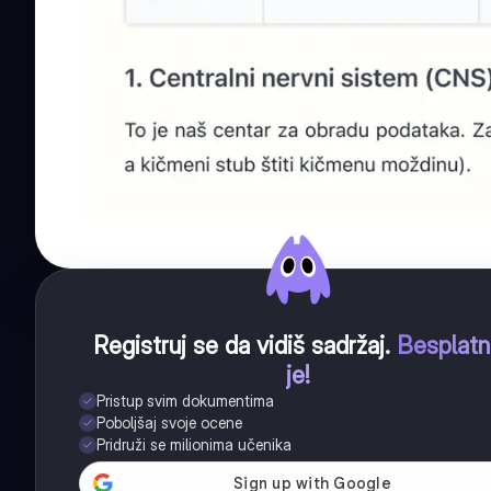
Registruj se da vidiš sadržaj
.
Besplat
je!
Pristup svim dokumentima
Poboljšaj svoje ocene
Pridruži se milionima učenika