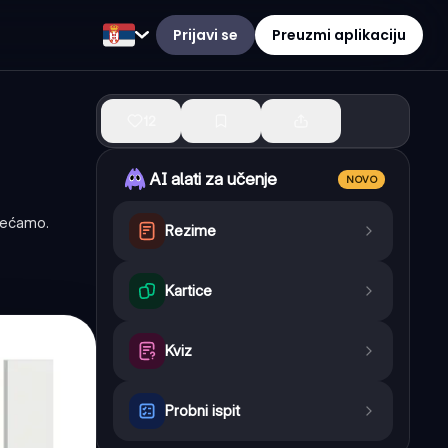
Prijavi se
Preuzmi aplikaciju
12
AI alati za učenje
NOVO
sećamo.
Rezime
Kartice
Kviz
Probni ispit