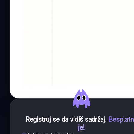
Registruj se da vidiš sadržaj
.
Besplat
je!