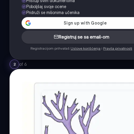
Pristup svim dokumentima
Poboljšaj svoje ocene
Pridruži se milionima učenika
Registruj se sa email-om
Registracijom prihvataš
Uslove korišćenja
i
Pravila privatnosti
of
6
2