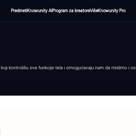
Predmeti
Knowunity AI
Program za kreatore
Više
Knowunity Pro
 kontrolišu sve funkcije tela i omogućavaju nam da mislimo i o