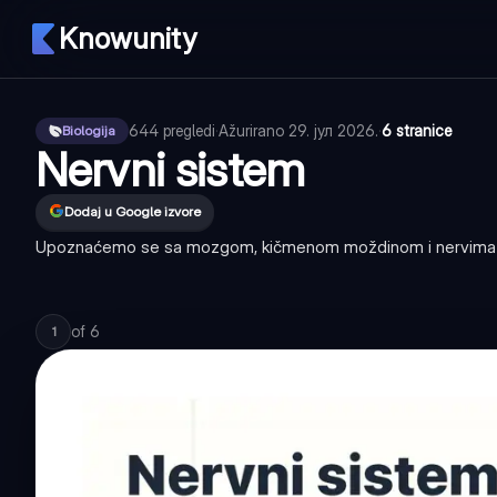
Knowunity
644
pregledi
·
Ažurirano
29. јул 2026.
·
6 stranice
Biologija
Nervni sistem
Dodaj u Google izvore
Upoznaćemo se sa mozgom, kičmenom moždinom i nervima koji
of
6
1