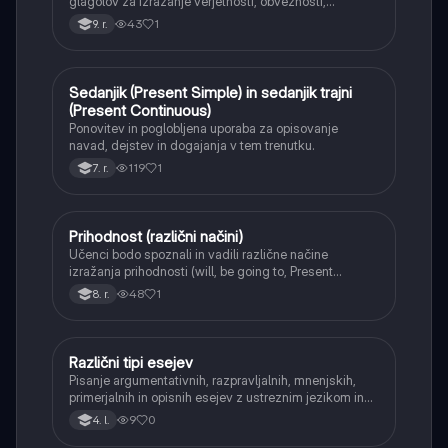
glagolov za izražanje verjetnosti, obveznosti,
dovoljenja in sklepanja.
43
1
9. r.
Sedanjik (Present Simple) in sedanjik trajni
Angleščina
(Present Continuous)
Ponovitev in poglobljena uporaba za opisovanje
navad, dejstev in dogajanja v tem trenutku.
119
1
7. r.
Prihodnost (različni načini)
Angleščina
Učenci bodo spoznali in vadili različne načine
izražanja prihodnosti (will, be going to, Present
Continuous) ter se naučili, kdaj uporabiti posamezno
48
1
8. r.
obliko.
Različni tipi esejev
Angleščina
Pisanje argumentativnih, razpravljalnih, mnenjskih,
primerjalnih in opisnih esejev z ustreznim jezikom in
strukturo.
9
0
4. l.