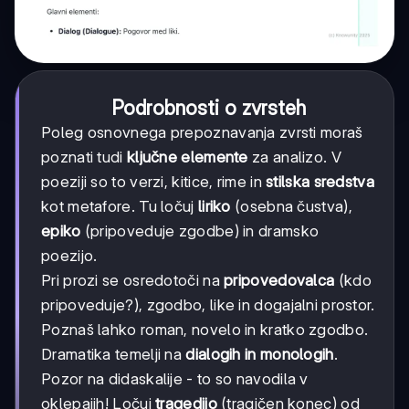
Podrobnosti o zvrsteh
Poleg osnovnega prepoznavanja zvrsti moraš
poznati tudi
ključne elemente
za analizo. V
poeziji so to verzi, kitice, rime in
stilska sredstva
kot metafore. Tu ločuj
liriko
(osebna čustva),
epiko
(pripoveduje zgodbe) in dramsko
poezijo.
Pri prozi se osredotoči na
pripovedovalca
(kdo
pripoveduje?), zgodbo, like in dogajalni prostor.
Poznaš lahko roman, novelo in kratko zgodbo.
Dramatika temelji na
dialogih in monologih
.
Pozor na didaskalije - to so navodila v
oklepajih! Ločuj
tragedijo
(tragičen konec) od