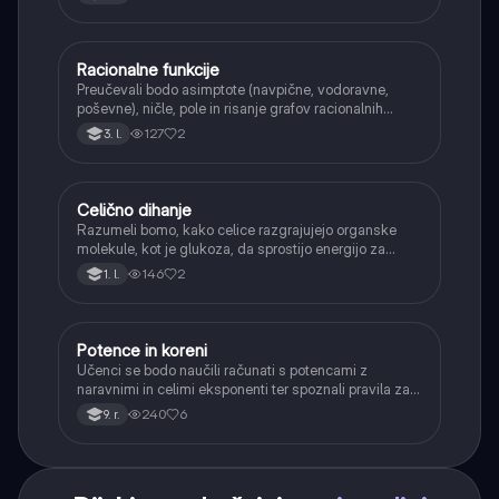
Racionalne funkcije
Matematika
Preučevali bodo asimptote (navpične, vodoravne,
poševne), ničle, pole in risanje grafov racionalnih
funkcij.
127
2
3. l.
Celično dihanje
Biologija
Razumeli bomo, kako celice razgrajujejo organske
molekule, kot je glukoza, da sprostijo energijo za
svoje delovanje.
146
2
1. l.
Potence in koreni
Matematika
Učenci se bodo naučili računati s potencami z
naravnimi in celimi eksponenti ter spoznali pravila za
računanje z njimi. Obravnavali bodo kvadratne in
240
6
9. r.
kubične korene ter delno korenjenje in racionalizacijo
imenovalca.