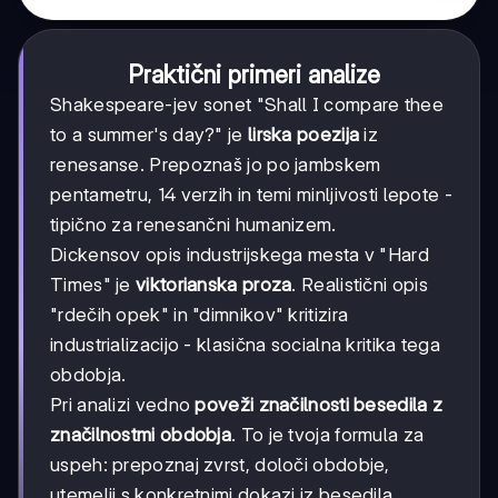
Praktični primeri analize
Shakespeare-jev sonet "Shall I compare thee
to a summer's day?" je
lirska poezija
iz
renesanse. Prepoznaš jo po jambskem
pentametru, 14 verzih in temi minljivosti lepote -
tipično za renesančni humanizem.
Dickensov opis industrijskega mesta v "Hard
Times" je
viktorianska proza
. Realistični opis
"rdečih opek" in "dimnikov" kritizira
industrializacijo - klasična socialna kritika tega
obdobja.
Pri analizi vedno
poveži značilnosti besedila z
značilnostmi obdobja
. To je tvoja formula za
uspeh: prepoznaj zvrst, določi obdobje,
utemelji s konkretnimi dokazi iz besedila.