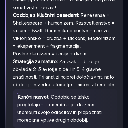
sonet vrsta poezije!
Obdobja s ključnimi besedami:
Renesansa =
Shakespeare + humanizem, Razsvetljenstvo =
razum + Swift, Romantika = čustva + narava,
Viktorijansko = družba + Dickens, Modernizem
= eksperiment + fragmentacija,
Postmodernizem = ironija + dvom.
Strategija za maturo:
Za vsako obdobje
obvladaj 2-3 avtorje z deli in 3-4 glavne
značilnosti. Pri analizi najprej določi zvrst, nato
obdobje in vedno utemelji s primeri iz besedila.
Končni nasvet:
Obdobja se lahko
prepletajo - pomembno je, da znaš
utemeljiti svojo odločitev in prepoznati
morebitne vplive drugih obdobij.