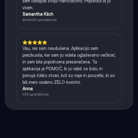
sem izboljšal svojo francoščino. Priporočil bi jo
vsem.
Samantha Klich
Android uporabnica
Vau, res sem navdušena. Aplikacijo sem
preizkusila, ker sem jo videla oglaševano večkrat,
in sem bila popolnoma presenečena. Ta
aplikacija je POMOČ, ki jo rabiš za šolo, in
ponuja toliko stvari, kot so vaje in povzetki, ki so
bili meni osebno ZELO koristni.
Anna
iOS uporabnica