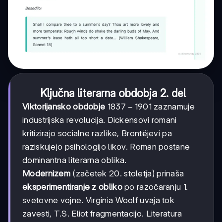
Ključna literarna obdobja 2. del
1837-
1837
−
1901
Viktorijansko obdobje
zaznamuje
1901
industrijska revolucija. Dickensovi romani
kritizirajo socialne razlike, Brontëjevi pa
raziskujejo psihologijo likov. Roman postane
dominantna literarna oblika.
Modernizem
(začetek 20. stoletja) prinaša
eksperimentiranje z obliko
po razočaranju 1.
svetovne vojne. Virginia Woolf uvaja tok
zavesti, T.S. Eliot fragmentacijo. Literatura