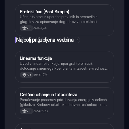
Pretekli čas (Past Simple)
Angleščina
Učenje tvorbe in uporabe pravilnih in nepravilnih
glagolov za opisovanje dogodkov v preteklosti.
86
4
7. r.
Najbolj priljubljena vsebina
9
Linearna funkcija
Matematika
Uvod v linearno funkcijo, njen graf (premica),
določanje smernega koeficienta in začetne vrednosti.
Učenci bodo znali narisati graf linearne funkcije.
201
2
8. r.
Celično dihanje in fotosinteza
Naravoslovje
Preučevanje procesov pridobivanja energije v celicah
(glikoliza, Krebsov cikel, oksidativna fosforilacija) in
pretvorbe svetlobne energije v kemično energijo
145
3
2. l.
(fotosinteza).