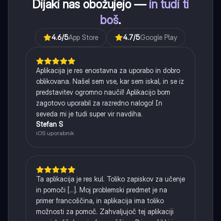
Dijaki nas obožujejo —
in tudi ti
boš
.
4.6
/5
App Store
4.7
/5
Google Play
Aplikacija je res enostavna za uporabo in dobro
oblikovana. Našel sem vse, kar sem iskal, in se iz
predstavitev ogromno naučil! Aplikacijo bom
zagotovo uporabil za razredno nalogo! In
seveda mi je tudi super vir navdiha.
Stefan S
iOS uporabnik
Ta aplikacija je res kul. Toliko zapiskov za učenje
in pomoči [...]. Moj problemski predmet je na
primer francoščina, in aplikacija ima toliko
možnosti za pomoč. Zahvaljujoč tej aplikaciji