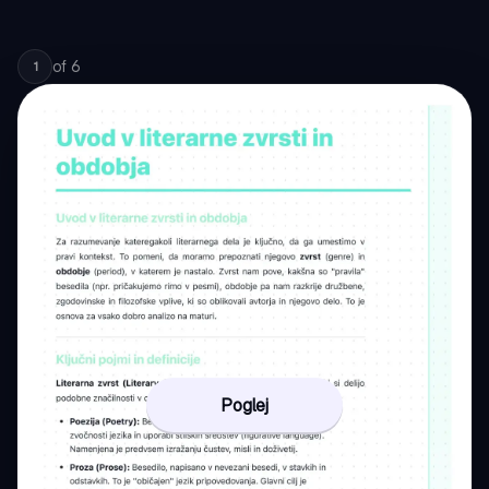
of
6
1
Poglej