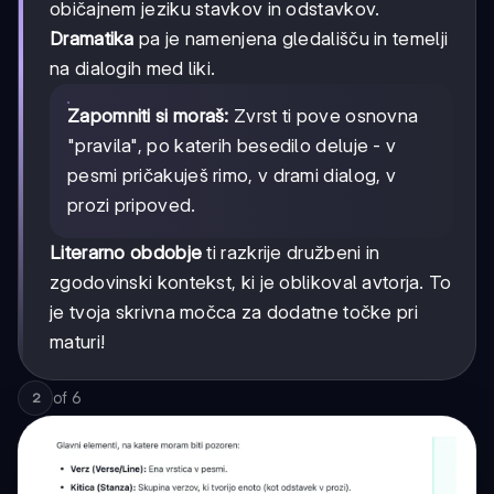
običajnem jeziku stavkov in odstavkov.
Dramatika
pa je namenjena gledališču in temelji
na dialogih med liki.
Zapomniti si moraš:
Zvrst ti pove osnovna
"pravila", po katerih besedilo deluje - v
pesmi pričakuješ rimo, v drami dialog, v
prozi pripoved.
Literarno obdobje
ti razkrije družbeni in
zgodovinski kontekst, ki je oblikoval avtorja. To
je tvoja skrivna močca za dodatne točke pri
maturi!
of
6
2