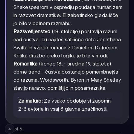
Shakespearom v ospredju poudarja humanizem
in razcvet dramatike. Elizabetinsko gledališče
je bilo v polnem razmahu.
Razsvetljenstvo
(18. stoletje) postavlja razum
nad čustva. Tu najdeš satirične dele Jonathana
Swifta in vzpon romana z Danielom Defoejem.
Kritika družbe preko logike je bila v modi.
Romantika
(konec 18. - sredina 19. stoletja)
obrne trend - čustva postanejo pomembnejša
od razuma. Wordsworth, Byron in Mary Shelley
slavijo naravo, domišljijo in posameznika.
Za maturo:
Za vsako obdobje si zapomni
2-3 avtorje in vsaj 3 glavne značilnosti!
of
6
4