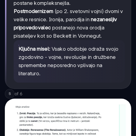
postane kompleksnejša.
Postmodernizem
(po 2. svetovni vojni) dvomi v
velike resnice. Ironija, parodija in
nezanesljiv
pripovedovalec
postanejo nova orodja
pisateljev kot so Beckett in Vonnegut.
Ključna misel:
Vsako obdobje odraža svojo
zgodovino - vojne, revolucije in družbene
spremembe neposredno vplivajo na
literaturo.
of
6
5