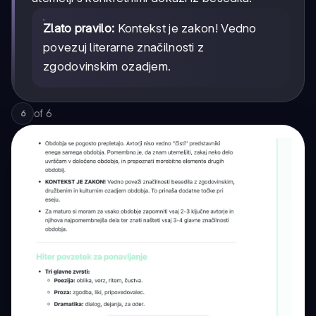
Zlato pravilo:
Kontekst je zakon! Vedno
povezuj literarne značilnosti z
zgodovinskim ozadjem.
of
6
6