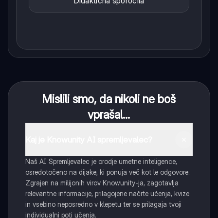
Didaktična sporočila
Mislili smo, da nikoli ne boš
vprašal...
Kaj je Knowunity AI spremljevalec?
Naš AI Spremljevalec je orodje umetne inteligence,
osredotočeno na dijake, ki ponuja več kot le odgovore.
Zgrajen na milijonih virov Knowunity-ja, zagotavlja
relevantne informacije, prilagojene načrte učenja, kvize
in vsebino neposredno v klepetu ter se prilagaja tvoji
individualni poti učenja.