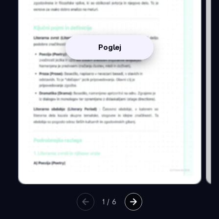
Poglej
1
/
6