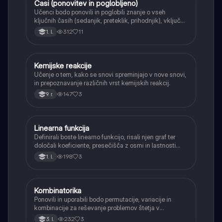
Časi (ponovitev in poglobljeno)
Angleščina
Učenci bodo ponovili in poglobili znanje o vseh
ključnih časih (sedanjik, preteklik, prihodnjik), vključno
s Perfect tenses (Present Perfect Continuous, Past
312
11
1. l.
Perfect, Future Perfect) in njihovo uporabo.
Kemijske reakcije
Naravoslovje
Učenje o tem, kako se snovi spreminjajo v nove snovi,
in prepoznavanje različnih vrst kemijskih reakcij.
147
3
9. r.
Linearna funkcija
Matematika
Definirali boste linearno funkcijo, risali njen graf ter
določali koeficiente, presečišča z osmi in lastnosti
(naraščanje/padanje).
198
3
1. l.
Kombinatorika
Matematika
Ponovili in uporabili bodo permutacije, variacije in
kombinacije za reševanje problemov štetja v
verjetnosti.
232
3
3. l.