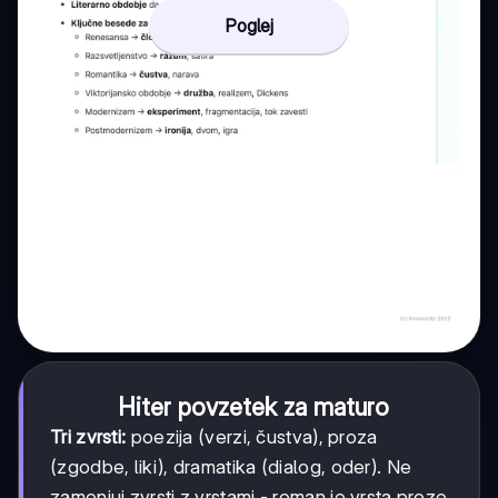
Poglej
Hiter povzetek za maturo
Tri zvrsti:
poezija (verzi, čustva), proza
(zgodbe, liki), dramatika (dialog, oder). Ne
zamenjuj zvrsti z vrstami - roman je vrsta proze,