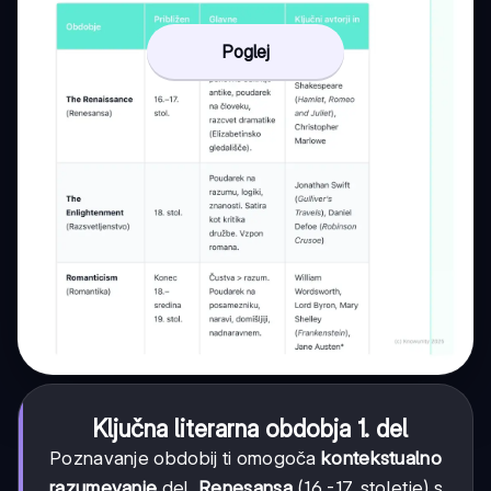
Poglej
Ključna literarna obdobja 1. del
Poznavanje obdobij ti omogoča
kontekstualno
razumevanje
del.
Renesansa
(16.-17. stoletje) s