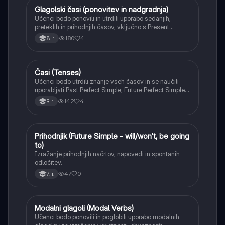
Glagolski časi (ponovitev in nadgradnja)
Angleščina
Učenci bodo ponovili in utrdili uporabo sedanjih,
preteklih in prihodnjih časov, vključno s Present
Perfect Simple in Past Continuous. Naučili se bodo
180
4
8. r.
razlikovati med njimi in jih pravilno uporabljati v
kontekstu.
Časi (Tenses)
Angleščina
Učenci bodo utrdili znanje vseh časov in se naučili
uporabljati Past Perfect Simple, Future Perfect Simple
ter Conditional sentences (vse vrste).
142
4
9. r.
Prihodnjik (Future Simple - will/won't, be going
Angleščina
to)
Izražanje prihodnjih načrtov, napovedi in spontanih
odločitev.
47
0
7. r.
Modalni glagoli (Modal Verbs)
Angleščina
Učenci bodo ponovili in poglobili uporabo modalnih