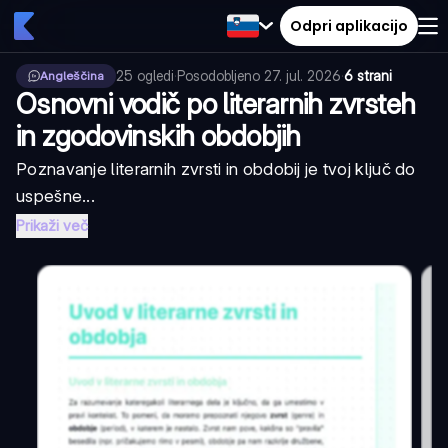
Odpri aplikacijo
25
ogledi
·
Posodobljeno
27. jul. 2026
·
6 strani
Angleščina
Osnovni vodič po literarnih zvrsteh
in zgodovinskih obdobjih
Poznavanje literarnih zvrsti in obdobij je tvoj ključ do
uspešne...
Prikaži več