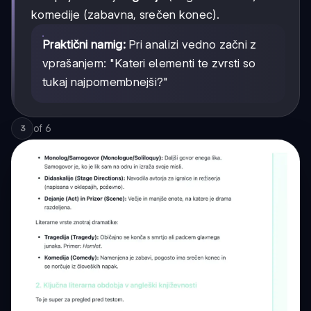
komedije (zabavna, srečen konec).
Praktični namig:
Pri analizi vedno začni z
vprašanjem: "Kateri elementi te zvrsti so
tukaj najpomembnejši?"
of
6
3